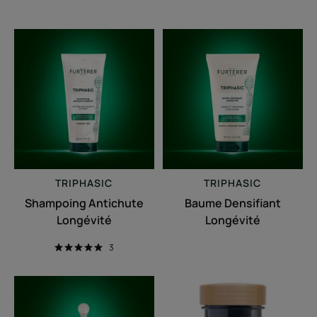
Shampoing
Baume
Antichute
Densifiant
Longévité
Longévité
TRIPHASIC
TRIPHASIC
Shampoing Antichute
Baume Densifiant
Longévité
Longévité
3
Triphasic
Triphasic
Progressive
Caps