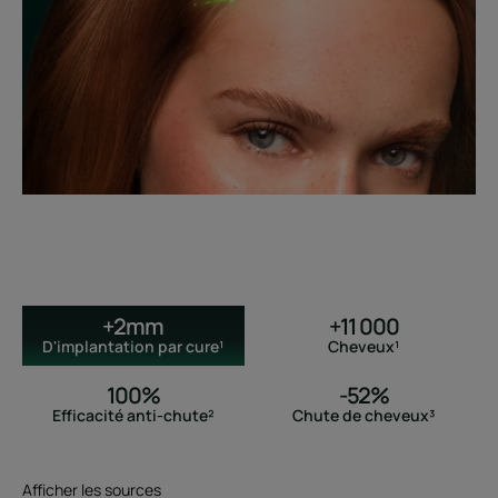
+2mm
+11 000
D'implantation par cure¹
Cheveux¹
100%
-52%
Efficacité anti-chute²
Chute de cheveux³
Afficher les sources