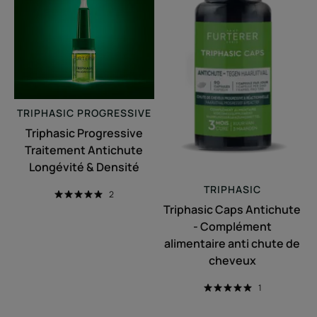
Traitement
Antichute
Antichute
-
Longévité
Complément
&
alimentaire
Densité
anti
chute
de
TRIPHASIC
PROGRESSIVE
cheveux
Triphasic Progressive
Traitement Antichute
Longévité & Densité
TRIPHASIC
2
Triphasic Caps Antichute
- Complément
alimentaire anti chute de
cheveux
1