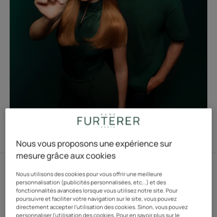
INNOVATION TRIPHASIC PROGRESSIVE
Nous vous proposons une expérience sur
mesure grâce aux cookies
Nous utilisons des cookies pour vous offrir une meilleure
personnalisation (publicités personnalisées, etc...) et des
PROTOCOLE ANTI-CHUTE ULTIME
fonctionnalités avancées lorsque vous utilisez notre site. Pour
poursuivre et faciliter votre navigation sur le site, vous pouvez
directement accepter l'utilisation des cookies. Sinon, vous pouvez
INNOVATION TRIPHASIC ANTI-CHUTE PROGRESSIVE
personnaliser l'utilisation des cookies. Pour en savoir plus sur le