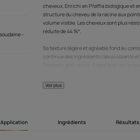
cheveux. Enrichi en Pfaffia biologique et en
structure du cheveu de la racine aux poin
volume visible. Les cheveux sont plus résist
réduite de 44 %*.
soudaine -
Sa texture légère et agréable fond au cont
continue des ingrédients clés puissants et
Triphasic anti-chute. À appliquer sur le cu
efficacité optimale.
Voir plus
Sans silicone. 94 % d’ingrédients d’origine n
biologique. Formule biodégradable** et v
matériaux recyclés.
Application
Ingrédients
Résultats
* Étude biométrique sur 10 mèches après 9 
** Selon test OECD301B.