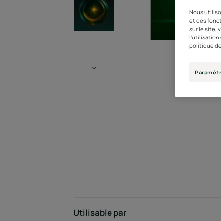
Nous utiliso
et des fonct
sur le site,
l'utilisatio
politique de
Paramètr
Utilisable par