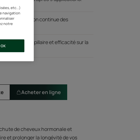
sées, etc...)
re navigation
onnaliser
our une libération continue des
ez notre
nts
de la fibre capillaire et efficacité sur la
OK
te
Acheter en ligne
a chute de cheveux hormonale et
aire et prolonger la longévité de vos