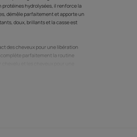
 protéines hydrolysées, il renforce la
tes, démêle parfaitement et apporte un
ants, doux, brillants et la casse est
act des cheveux pour une libération
 complète parfaitement la routine
ir chevelu et les cheveux pour une
aturelle. Pfaffia issu de l’agriculture
egan***. Tube composé d’au moins 29 % de
applications.