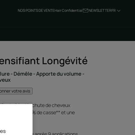
NOS POINTS DE VENTE
Hair Confidential
NEWSLETTER
FR
nsifiant Longévité
lure - Démêle - Apporte du volume -
eveux
onner votre avis
fiant ciblant la chute de cheveux
itaire pour -44 % de casse** et une
 accrue.
r.
ies
e sur 10 mèches après 9 applications.