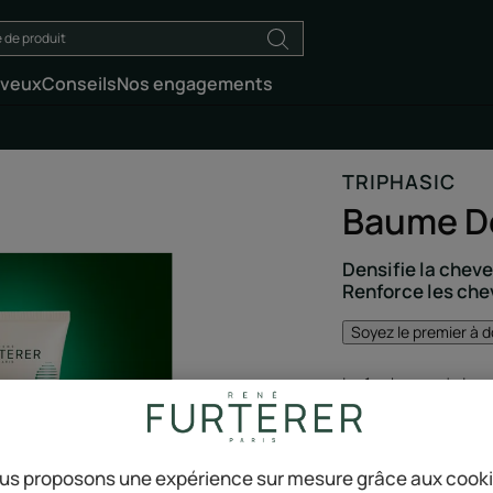
eveux
Conseils
Nos engagements
TRIPHASIC
Baume De
Densifie la cheve
Renforce les ch
Soyez le premier à d
Le 1er baume* densi
hormonale et héréd
longévité capillaire
*Chez René Furtere
us proposons une expérience sur mesure grâce aux cook
**Étude biométriqu