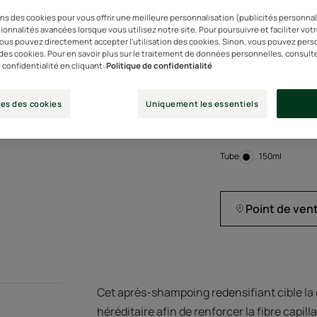
ns des cookies pour vous offrir une meilleure personnalisation (publicités personnali
ionnalités avancées lorsque vous utilisez notre site. Pour poursuivre et faciliter vot
 vous pouvez directement accepter l'utilisation des cookies. Sinon, vous pouvez pers
Texture fondante p
n des cookies. Pour en savoir plus sur le traitement de données personnelles, consult
ingrédients puissa
 confidentialité en cliquant:
Politique de confidentialité
Double renforcement 
es des cookies
Uniquement les essentiels
densité
Tube
Tube
150ml
Point de ven
Cet après-shampoing redensifiant cible l
héréditaire afin de renforcer la fibre capill