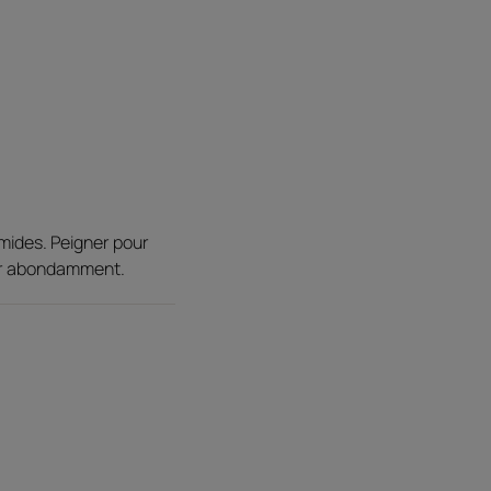
nimale.
capillaire et la densité
elu
tichute
umides. Peigner pour
cer abondamment.
 à la racine pour réduire la casse des
et apporte un volume visible.
tine Triphasic, à appliquer sur les
efficacité du traitement et du shampooing.
Environnement