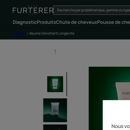
Diagnostic
Produits
Chute de cheveux
Pousse de ch
Accueil
Baume Densifiant Longévité
Nous vo