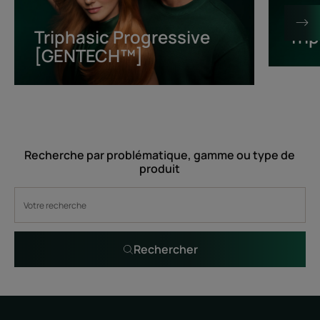
[GENTECH™]
Triphasic Progressive
Tri
[GENTECH™]
Recherche par problématique, gamme ou type de
produit
Rechercher