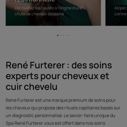
Découvrez les causes à l’origine d’une
Alopéc
chute de cheveux soudaine
contre 
Aller
Aller
Aller
Aller
Aller
à
à
à
à
à
l'item
l'item
l'item
l'item
l'item
1
2
3
4
5
René Furterer : des soins
experts pour cheveux et
cuir chevelu
René Furterer est une marque premium de soins pour
les cheveux qui propose des rituels capillaires basés sur
un diagnostic personnalisé. Le savoir-faire unique du
Spa René Furterer vous est offert dans nos soins