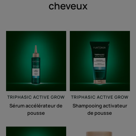
cheveux
Sérum
Shampooing
accélérateur
activateur
de
de
pousse
pousse
TRIPHASIC
ACTIVE GROW
TRIPHASIC
ACTIVE GROW
Sérum accélérateur de
Shampooing activateur
pousse
de pousse
Masque
Triphasic