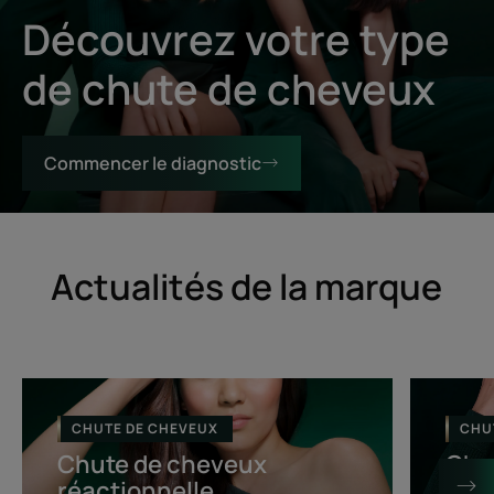
Découvrez votre type
de chute de cheveux
Commencer le diagnostic
Actualités de la marque
Chute
Chute
de
de
CHUTE DE CHEVEUX
CHU
cheveux
cheveux
Chute de cheveux
Chu
réactionnelle
progressi
réactionnelle
pro