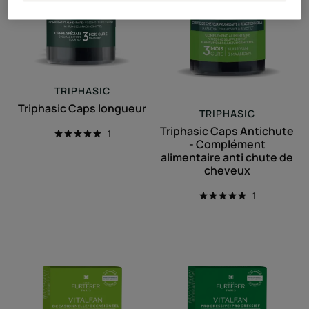
chute
de
cheveux
TRIPHASIC
Triphasic Caps longueur
TRIPHASIC
Triphasic Caps Antichute
1
- Complément
alimentaire anti chute de
cheveux
1
Complément
Complément
alimentaire
alimentaire
cheveux
cheveux
affaiblis
clairsemés