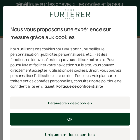
bénéfique sur les cheveux, les ongles et la peau.
Nous vous proposons une expérience sur
mesure grâce aux cookies
Nous utilisons des cookies pour vous offrir une meilleure
Filtrer les produits
personnalisation (publicités personnalisées, etc...) et des
fonctionnalités avancées lorsque vous utilisez notre site. Pour
poursuivre et faciliter votre navigation sur le site, vous pouvez
4 résultats pour "Compléments
directement accepter l'utilisation des cookies. Sinon, vous pouvez
personnaliser l'utilisation des cookies. Pour en savoir plus sur le
alimentaires"
traitement de données personnelles, consultez notre politique de
confidentialité en cliquant:
Politique de confidentialité
Triphasic
Triphasic
Caps
Caps
Paramètres des cookies
longueur
Antichute
-
OK
Complément
alimentaire
Uniquement les essentiels
anti