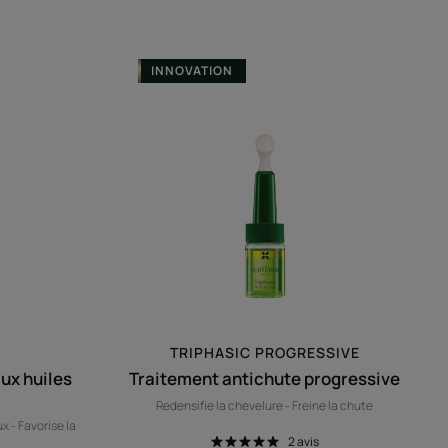
oing
Traitement
INNOVATION
te
antichute
progressive
lles
TRIPHASIC PROGRESSIVE
ux huiles
Traitement antichute progressive
Redensifie la chevelure - Freine la chute
x - Favorise la
2
avis