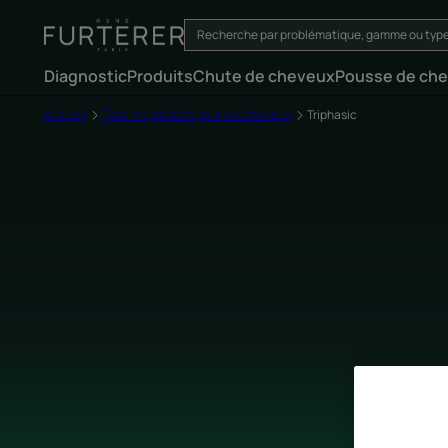
Diagnostic
Produits
Chute de cheveux
Pousse de ch
Accueil
Tous les produits pour vos cheveux
Triphasic