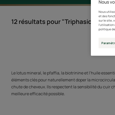
Nous vo
Nous utiliso
et des fonct
12 résultats pour "Triphasic"
sur le site,
l'utilisatio
politique de
Paramètr
Le lotus mineral, le pfaffia, la biotrinine et l’huile essen
éléments clés pour naturellement doper la microcirculat
chute de cheveux. Ils respectent la sensibilité du cuir c
meilleure efficacité possible.