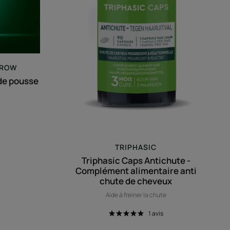
chute
de
cheveux
GROW
de pousse
TRIPHASIC
Triphasic Caps Antichute -
Complément alimentaire anti
chute de cheveux
Aide à freiner la chute
1
avis