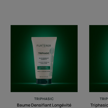
Baume
Densifiant
Longévité
TRIPHASIC
TRI
Baume Densifiant Longévité
Triphasi