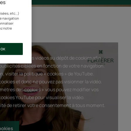
ies
sées, etc...)
re navigation
onnaliser
ez notre
OK
a lecture de ses vidéos au dépôt de cookies afin
ublicités ciblées en fonction de votre navigation.
n, visiter la politique « cookies » de YouTube.
ookies et donc ne pouvez pas visionner la vidéo.
amètres des cookies » vous pouvez modifier vos
cookies YouTube pour visualiser la vidéo.
ilité de retirer votre consentement à tous moment.
ookies