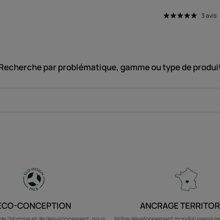
3
avis
Recherche par problématique, gamme ou type de produi
ÉCO-CONCEPTION
ANCRAGE TERRITOR
e l’Homme et de l’environnement, nous
Notre développement mondial prend se