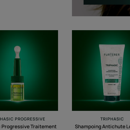
Triphasic
Shampo
Progressive
Antichu
Traitement
Longévi
Antichute
Longévité
&
Densité
PHASIC PROGRESSIVE
TRIPHASIC
c Progressive Traitement
Shampoing Antichute L