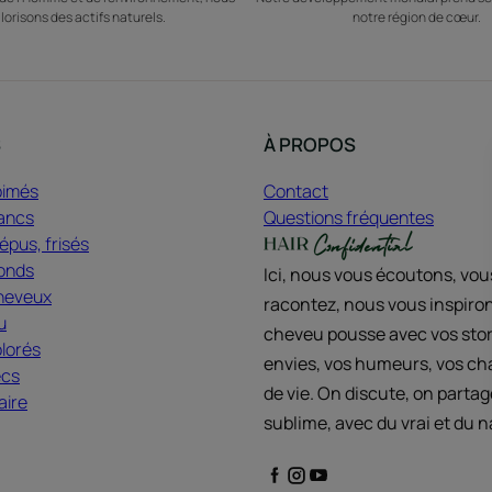
lorisons des actifs naturels.
notre région de cœur.
S
À PROPOS
bimés
Contact
ancs
Questions fréquentes
pus, frisés
onds
Ici, nous vous écoutons, vo
heveux
racontez, nous vous inspiron
u
cheveu pousse avec vos stor
lorés
envies, vos humeurs, vos c
ecs
de vie. On discute, on partag
aire
sublime, avec du vrai et du n