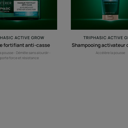
PHASIC ACTIVE GROW
TRIPHASIC ACTIVE 
 fortifiant anti-casse
Shampooing activateur 
a pousse - Démêle sans alourdir -
Accélère la pousse
porte force et résistance