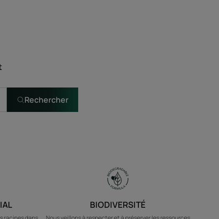
t
Rechercher
IAL
BIODIVERSITÉ
s racines dans
Nous veillons à respecter et à préserver les ressources