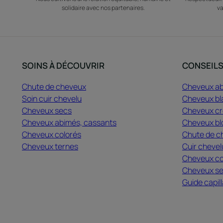
solidaire avec nos partenaires.
va
SOINS À DÉCOUVRIR
CONSEIL
Chute de cheveux
Cheveux a
Soin cuir chevelu
Cheveux bl
Cheveux secs
Cheveux cré
Cheveux abimés, cassants
Cheveux bl
Cheveux colorés
Chute de c
Cheveux ternes
Cuir chevel
Cheveux co
Cheveux s
Guide capill