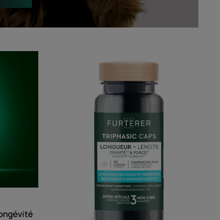
ing
Triphasic
te
Caps
té
longueur
ongévité