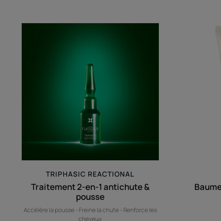
Traitement
2-
en-
1
antichute
&
pousse
TRIPHASIC REACTIONAL
Traitement 2-en-1 antichute &
Baume 
pousse
Accélère la pousse - Freine la chute - Renforce les
cheveux