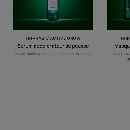
TRIPHASIC ACTIVE GROW
TRI
Sérum accélérateur de pousse
Masque
Apporte lumière et brillance - Accélère la pousse
Accélère l
Ap