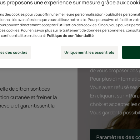
us proposons une expérience sur mesure grâce aux cook
ns des cookies pour vous offrir une meilleure personnalisation (publicités personnali
ionnalités avancées lorsque vous utilisez notre site. Pour poursuivre et faciliter vot
 vous pouvez directement accepter l'utilisation des cookies. Sinon, vous pouvez pers
n des cookies. Pour en savoir plus sur le traitement de données personnelles, consult
 confidentialité en cliquant:
Politique de confidentialité
es des cookies
Uniquement les essentiels
YouTube conditionne l
de vous proposer des p
Pour plus d'informatio
Vous avez refusé ses c
tielle de citron sont des
En cliquant sur « Par
ion cutanée et freiner la
choix et accepter les 
hevelu et garantissent la
Vous garder la possib
Paramètres des c