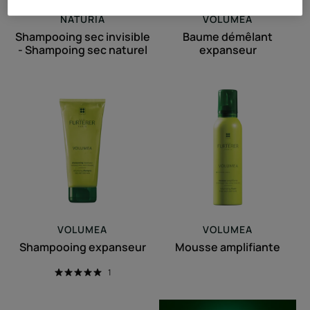
NATURIA
VOLUMEA
Shampooing sec invisible
Baume démêlant
- Shampoing sec naturel
expanseur
Shampooing
Mousse
expanseur
amplifiante
VOLUMEA
VOLUMEA
Shampooing expanseur
Mousse amplifiante
1
Spray
Mousse