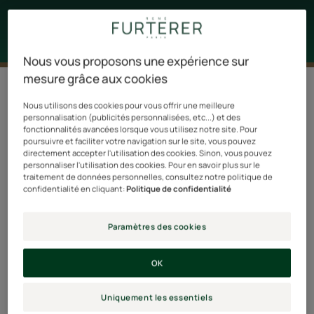
Nous vous proposons une expérience sur
mesure grâce aux cookies
Filtrer les produits
Nous utilisons des cookies pour vous offrir une meilleure
personnalisation (publicités personnalisées, etc...) et des
fonctionnalités avancées lorsque vous utilisez notre site. Pour
6 résultats pour "Cheveux en manque
poursuivre et faciliter votre navigation sur le site, vous pouvez
directement accepter l'utilisation des cookies. Sinon, vous pouvez
de volume"
personnaliser l'utilisation des cookies. Pour en savoir plus sur le
traitement de données personnelles, consultez notre politique de
Shampooing
Baume
confidentialité en cliquant:
Politique de confidentialité
sec
démêlant
invisible
expanseur
Paramètres des cookies
-
Shampoing
OK
sec
naturel
Uniquement les essentiels