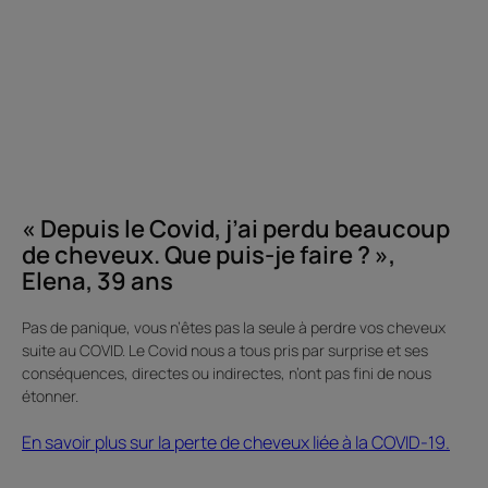
la
COVID-
19.
«
Depuis
le
Covid,
j’ai
« Depuis le Covid, j’ai perdu beaucoup
perdu
de cheveux. Que puis-je faire ? »,
beaucoup
Elena, 39 ans
de
cheveux.
Pas de panique, vous n’êtes pas la seule à perdre vos cheveux
Que
suite au COVID. Le Covid nous a tous pris par surprise et ses
puis-
conséquences, directes ou indirectes, n’ont pas fini de nous
je
étonner.
faire
En savoir plus sur la perte de cheveux liée à la COVID-19.
?
»,