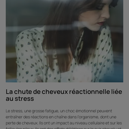
de
cheveux
réactionnelle
liée
au
stress
La chute de cheveux réactionnelle liée
au stress
Le stress, une grosse fatigue, un choc émotionnel peuvent
entraîner des réactions en chaîne dans l'organisme, dont une
perte de cheveux. Ils ont un impact au niveau cellulaire et sur les
follicules pileux. Ils ont des effets délétères sur le cuir chevelu et