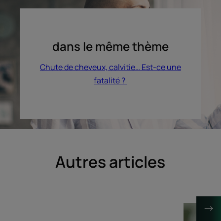
dans le même thème
Chute de cheveux, calvitie… Est-ce une
fatalité ?
Autres articles
Découvrir
Découvrir
Des
Depuis