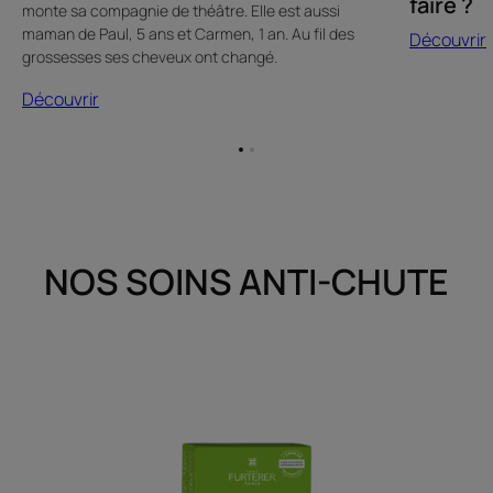
faire ?
monte sa compagnie de théâtre. Elle est aussi
maman de Paul, 5 ans et Carmen, 1 an. Au fil des
Découvrir
grossesses ses cheveux ont changé.
Découvrir
Aller
Aller
à
à
l'item
l'item
1
2
NOS SOINS ANTI-CHUTE
Complément
alimentaire
cheveux
affaiblis