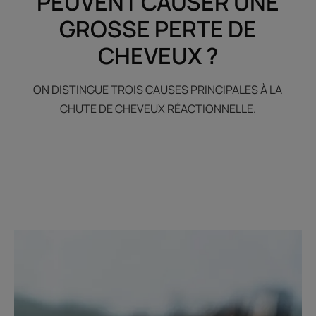
PEUVENT CAUSER UNE
GROSSE PERTE DE
CHEVEUX ?
ON DISTINGUE TROIS CAUSES PRINCIPALES À LA
CHUTE DE CHEVEUX RÉACTIONNELLE.
En
savoir
plus
La
chute