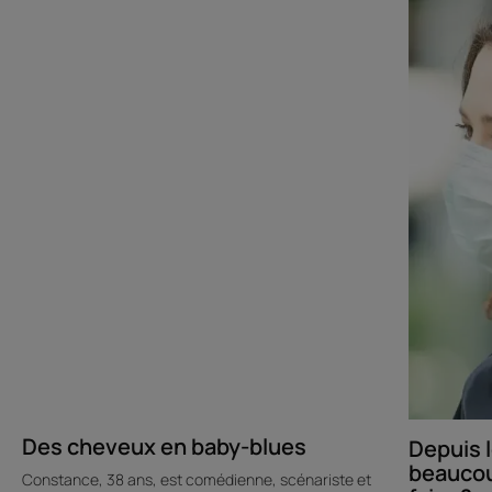
cheveux
le
en
Covid,
baby-
j’ai
blues
perdu
beaucoup
de
cheveux.
Que
puis-
je
faire ?
Des cheveux en baby-blues
Depuis l
beaucou
Constance, 38 ans, est comédienne, scénariste et