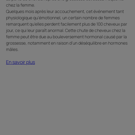
chez la femme.
Quelques mois après leur accouchement, cet événement tant
physiologique qu'émotionnel, un certain nombre de femmes
remarquent qu'elles perdent facilement plus de 100 cheveux par
jour, ce qui leur paraît anormal. Cette chute de cheveux chez la
femme peut être due au bouleversement hormonal causé par la
grossesse, notamment en raison d’un déséquilibre en hormones
mâles.
En savoir plus
En
savoir
plus
sur
la
perte
de
cheveux
liée
à