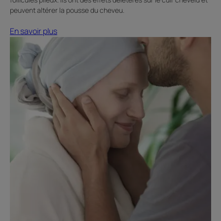
peuvent altérer la pousse du cheveu.
En savoir plus
En
savoir
plus
La
chute
de
cheveux
conséquente
à
une
maladie