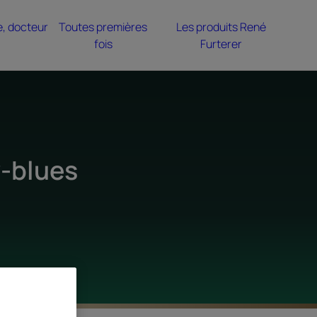
e, docteur
Toutes premières
Les produits René
fois
Furterer
y-blues