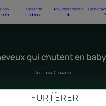
e bon
Cahier de
Moi, mes cheveux
C’est grav
rédient
tendances
etc.
?
eveux qui chutent en bab
Constance Chaperon,