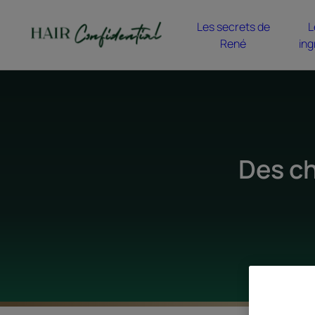
Les secrets de
L
René
ing
Des ch