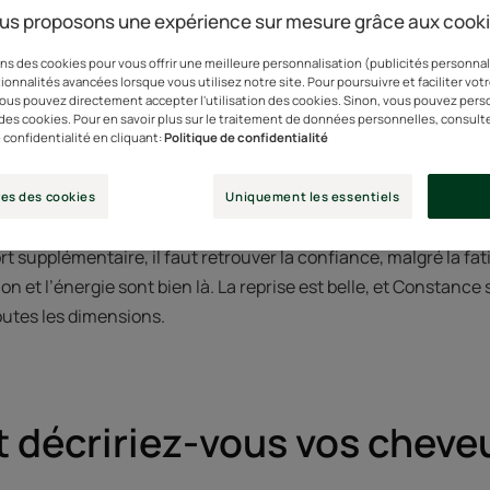
us proposons une expérience sur mesure grâce aux cook
es cheveux du post-partu
ns des cookies pour vous offrir une meilleure personnalisation (publicités personnali
ionnalités avancées lorsque vous utilisez notre site. Pour poursuivre et faciliter vot
 vous pouvez directement accepter l'utilisation des cookies. Sinon, vous pouvez pers
pétille. Elle pointe sur son manuscrit les dernières correction
n des cookies. Pour en savoir plus sur le traitement de données personnelles, consult
ur plus de rythme. C’est le nouvel épisode de la web série humor
 confidentialité en cliquant:
Politique de confidentialité
traite par l’absurde de divers faits de sociétés. Constance es
a compagnie de théâtre Les Conversations. Elle est aussi mam
es des cookies
Uniquement les essentiels
s confie que son travail a évolué, au fil des grossesses, tout
 supplémentaire, il faut retrouver la confiance, malgré la fati
ion et l’énergie sont bien là. La reprise est belle, et Constance
outes les dimensions.
décririez-vous vos cheve