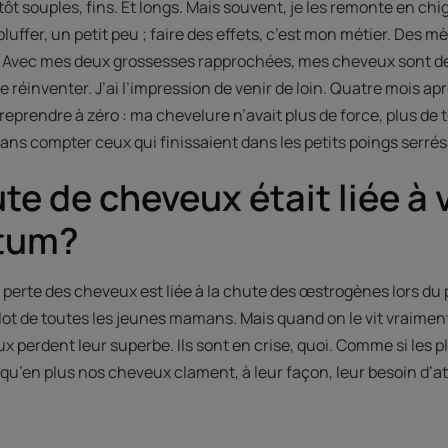
t souples, fins. Et longs. Mais souvent, je les remonte en chi
e bluffer, un petit peu ; faire des effets, c’est mon métier. Des m
. Avec mes deux grossesses rapprochées, mes cheveux sont de
u se réinventer. J’ai l’impression de venir de loin. Quatre mois a
reprendre à zéro : ma chevelure n’avait plus de force, plus de te
Sans compter ceux qui finissaient dans les petits poings serré
te de cheveux était liée à 
tum?
 perte des cheveux est liée à la chute des œstrogènes lors du 
 lot de toutes les jeunes mamans. Mais quand on le vit vraiment
 perdent leur superbe. Ils sont en crise, quoi. Comme si les pl
ut qu’en plus nos cheveux clament, à leur façon, leur besoin d’at