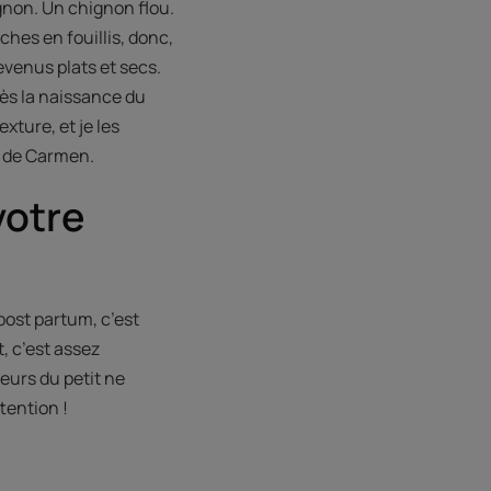
gnon. Un chignon flou.
èches en fouillis, donc,
venus plats et secs.
près la naissance du
xture, et je les
s de Carmen.
votre
post partum, c’est
, c’est assez
eurs du petit ne
tention !