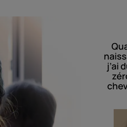
Qua
nais
j’ai
zér
chev