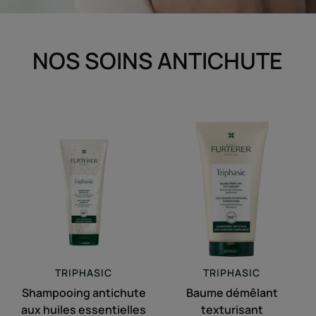
NOS SOINS ANTICHUTE
Shampooing
Baume
antichute
démêlant
aux
texturisant
huiles
essentielles
TRIPHASIC
TRIPHASIC
Shampooing antichute
Baume démêlant
aux huiles essentielles
texturisant