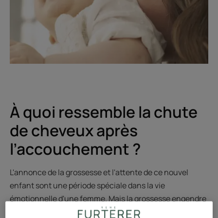
À quoi ressemble la chute
de cheveux après
l’accouchement ?
L'annonce de la grossesse et l'attente de ce nouvel
enfant sont une période spéciale dans la vie
émotionnelle d'une femme. Mais la grossesse engendre
de nombreux bouleversements physiologiques.