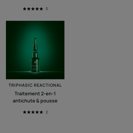
3
Traitement
2-
en-
1
antichute
&
pousse
TRIPHASIC
REACTIONAL
Traitement 2-en-1
antichute & pousse
2