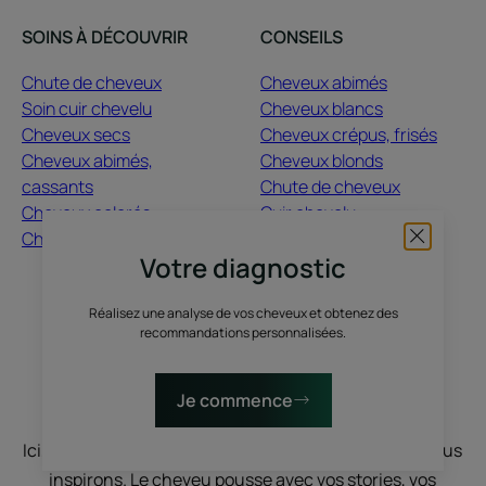
SOINS À DÉCOUVRIR
CONSEILS
Chute de cheveux
Cheveux abimés
Soin cuir chevelu
Cheveux blancs
Cheveux secs
Cheveux crépus, frisés
Cheveux abimés,
Cheveux blonds
cassants
Chute de cheveux
Cheveux colorés
Cuir chevelu
Cheveux ternes
Cheveux colorés
Votre diagnostic
Cheveux secs
Guide capillaire
Réalisez une analyse de vos cheveux et obtenez des
recommandations personnalisées.
À PROPOS
Contact
Questions fréquentes
Je commence
Ici, nous vous écoutons, vous nous racontez, nous vous
inspirons. Le cheveu pousse avec vos stories, vos