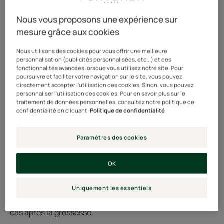
Une fois l'émotion indescriptible de la naissance
Nous vous proposons une expérience sur
passée, quelques mois après l'accouchement, la moitié
mesure grâce aux cookies
des femmes constatent avec effroi une chute de
Nous utilisons des cookies pour vous offrir une meilleure
cheveux excessive.
personnalisation (publicités personnalisées, etc...) et des
fonctionnalités avancées lorsque vous utilisez notre site. Pour
poursuivre et faciliter votre navigation sur le site, vous pouvez
Vigoureuse, épaisse et brillante pendant la grossesse,
directement accepter l'utilisation des cookies. Sinon, vous pouvez
leur chevelure a perdu de sa force après
personnaliser l'utilisation des cookies. Pour en savoir plus sur le
traitement de données personnelles, consultez notre politique de
l'accouchement et leurs cheveux tombent parfois de
confidentialité en cliquant:
Politique de confidentialité
manière affolante. Elles en retrouvent partout et ont
clairement l’impression qu’ils disparaissent « par
Paramètres des cookies
poignées ».
OK
Chaque jour, nous perdons tous entre 40 à 80 cheveux.
Si la chute franchit la barrière de 100 cheveux par jour,
Uniquement les essentiels
on parle alors de chute excessive. Et c'est souvent le
cas après la grossesse.