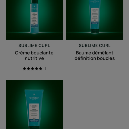
nutritive
définition
boucles
SUBLIME CURL
SUBLIME CURL
Crème bouclante
Baume démêlant
nutritive
définition boucles
1
Shampooing
sublimateur
de
boucles