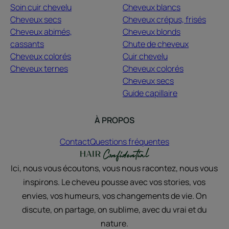
Soin cuir chevelu
Cheveux blancs
Cheveux secs
Cheveux crépus, frisés
Cheveux abimés,
Cheveux blonds
cassants
Chute de cheveux
Cheveux colorés
Cuir chevelu
Cheveux ternes
Cheveux colorés
Cheveux secs
Guide capillaire
À PROPOS
Contact
Questions fréquentes
Ici, nous vous écoutons, vous nous racontez, nous vous
Votre diagnostic
inspirons. Le cheveu pousse avec vos stories, vos
envies, vos humeurs, vos changements de vie. On
Réalisez une analyse de vos cheveux et obtenez des
recommandations personnalisées.
discute, on partage, on sublime, avec du vrai et du
nature.