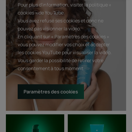
Pour plus d'information, visiter la politique «
cookies » de YouTube.
Vous avez refusé ses cookies et donc ne
pouvez pas visionner la vidéo.
En cliquant sur « Paramètres des cookies »
vous pouvez modifier vos choix et accepter
les cookies YouTube pour visualiser la vidéo.
Vous garder la possibilité de retirer votre
consentement à tous moment.
Paramètres des cookies
Crème
Baume
bouclante
démêlant