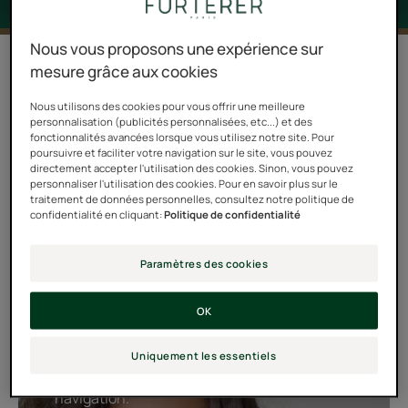
Nous vous proposons une expérience sur
3 résultats pour "Sublime Curl"
mesure grâce aux cookies
Pour redessiner et nourrir vos boucles tout en
Nous utilisons des cookies pour vous offrir une meilleure
personnalisation (publicités personnalisées, etc...) et des
souplesse, le rituel BOUCLES est incomparable. L'extrait
fonctionnalités avancées lorsque vous utilisez notre site. Pour
d'Acanthe aux propriétés bouclantes brevetées
poursuivre et faciliter votre navigation sur le site, vous pouvez
directement accepter l'utilisation des cookies. Sinon, vous pouvez
s'associe à l’huile d’Onagre, véritable élixir de longévité
personnaliser l'utilisation des cookies. Pour en savoir plus sur le
traitement de données personnelles, consultez notre politique de
des boucles, pour prolonger la beauté des cheveux
confidentialité en cliquant:
Politique de confidentialité
bouclés, ondulés tout au long de la journée et les
préserver des frisottis.
Paramètres des cookies
OK
YouTube conditionne la lecture de ses vidéos
au dépôt de cookies afin de vous proposer
Uniquement les essentiels
des publicités ciblées en fonction de votre
navigation.