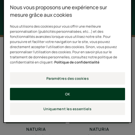
chevelure des enfants.
Nous vous proposons une expérience sur
mesure grâce aux cookies
Nous utilisons des cookies pour vous offrir une meilleure
personnalisation (publicités personnalisées, etc...) et des
fonctionnalités avancées lorsque vous utilisez notre site. Pour
poursuivre et faciliter votre navigation sur le site, vous pouvez
4 résultats pour "Produits et soins
directement accepter l'utilisation des cookies. Sinon, vous pouvez
pour cheveux des enfants"
personnaliser l'utilisation des cookies. Pour en savoir plus sur le
traitement de données personnelles, consultez notre politique de
confidentialité en cliquant:
Politique de confidentialité
Baume
Spray
lacté
démêlant
Paramètres des cookies
démêlant
express
-
-
OK
Soin
Spray
démêlant
démêlant
Uniquement les essentiels
bio
cheveux
bio
NATURIA
NATURIA