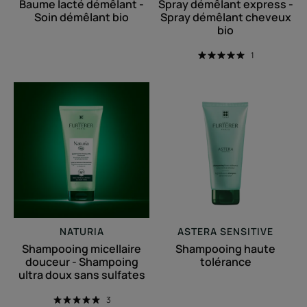
Baume lacté démêlant -
Spray démêlant express -
Soin démêlant bio
Spray démêlant cheveux
bio
1
Shampooing
Shampooing
micellaire
haute
douceur
tolérance
-
Shampoing
ultra
doux
sans
sulfates
NATURIA
ASTERA SENSITIVE
Shampooing micellaire
Shampooing haute
douceur - Shampoing
tolérance
ultra doux sans sulfates
3