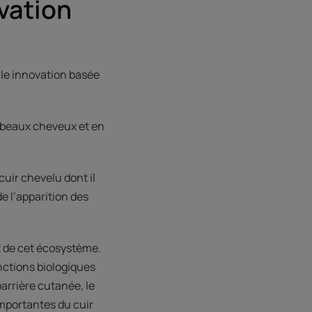
vation
e innovation basée
e beaux cheveux et en
cuir chevelu dont il
e l’apparition des
nt de cet écosystème.
nctions biologiques
arrière cutanée, le
importantes du cuir