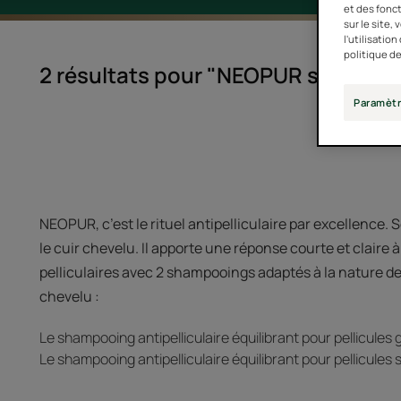
et des fonct
sur le site,
l'utilisatio
politique de
2 résultats pour "NEOPUR shampooi
Paramètr
NEOPUR, c’est le rituel antipelliculaire par excellence. S
le cuir chevelu. Il apporte une réponse courte et claire 
pelliculaires avec 2 shampooings adaptés à la nature des
chevelu :
Le shampooing antipelliculaire équilibrant pour pellicules
Le shampooing antipelliculaire équilibrant pour pellicules