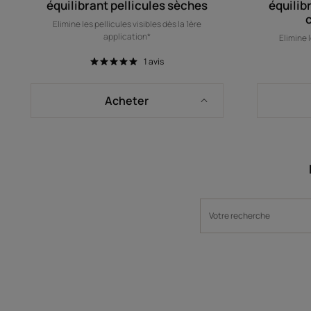
équilibrant pellicules sèches
équilib
Elimine les pellicules visibles dès la 1ère
application*
Elimine l
1
avis
Acheter