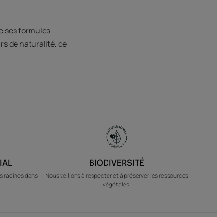
e ses formules
rs de naturalité, de
IAL
BIODIVERSITÉ
s racines dans
Nous veillons à respecter et à préserver les ressources
végétales.