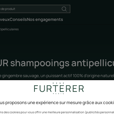
eveux
Conseils
Nos engagements
pelliculaires
R shampooings antipellicu
de gingembre sauvage, un puissant actif 100% d’origine natur
ainissent le cuir chevelu tout en rééquilibrant son microbiome
ir chevelu retrouve son équilibre naturel et les pellicules di
us proposons une expérience sur mesure grâce aux cook
ns des cookies pour vous offrir une meilleure personnalisation (publicités personnali