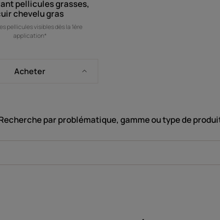
rant pellicules grasses,
cuir chevelu gras
es pellicules visibles dès la 1ère
application*
Acheter
Recherche par problématique, gamme ou type de produi