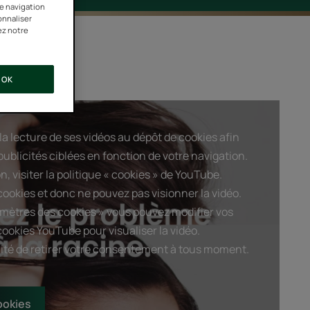
re navigation
onnaliser
ez notre
OK
a lecture de ses vidéos au dépôt de cookies afin
ublicités ciblées en fonction de votre navigation.
n, visiter la politique « cookies » de YouTube.
ookies et donc ne pouvez pas visionner la vidéo.
amètres des cookies » vous pouvez modifier vos
cookies YouTube pour visualiser la vidéo.
ilité de retirer votre consentement à tous moment.
ookies