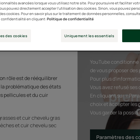
ionnalités avancées lorsque vous utilisez notre site. Pour poursuivre et faciliter vot
 vous pouvez directement accepter l'utilisation des cookies. Sinon, vous pouvez pers
n des cookies. Pour en savoir plus sur le traitement de données personnelles, consult
 confidentialité en cliquant:
Politique de confidentialité
ngs antipelliculaires"
es des cookies
Uniquement les essentiels
YouTube conditionne l
de vous proposer des p
on rôle est de rééquilibrer
Pour plus d'informatio
à la problématique des états
Vous avez refusé ses c
 pellicules et du cuir
En cliquant sur « Par
choix et accepter les 
Vous garder la possib
 grasses et cuir chevelu gras
 sèches et cuir chevelu sec
Paramètres des c