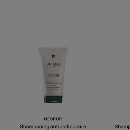
Shampooing
antipelliculaire
équilibrant
pellicules
sèches
NEOPUR
Shampooing antipelliculaire
Shampo