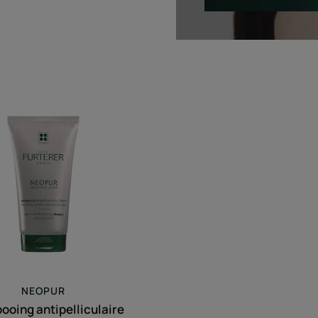
Shampooing
antipelliculaire
équilibrant
pellicules
grasses,
cuir
chevelu
gras
NEOPUR
oing antipelliculaire