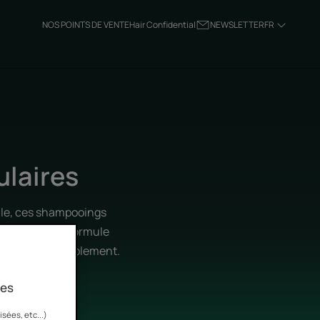
NOS POINTS DE VENTE
Hair Confidential
NEWSLETTER
FR
laires
elle, ces shampooings
. Grâce à leur formule
sparaissent durablement.
ies
sées, etc...)