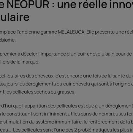
 NEOPUR : une réelle inno
culaire
lace l’ancienne gamme MELALEUCA. Elle présente une réell
robiome.
e premier à déceler l’importance d’un cuir chevelu sain pour d
piliers de la marque.
pelliculaires des cheveux, c’est encore une fois de la santé du 
toujours les dérèglements du cuir chevelu qui sont à l’origine d
ent les pellicules sèches ou grasses.
urd’hui que l’apparition des pellicules est due à un dérègleme
le constituant sont infiniment utiles dans de nombreuses fo
 stimulation du système immunitaire, le renforcement de la b
peau… Les pellicules sont l’une des 2 problématiques les plus 