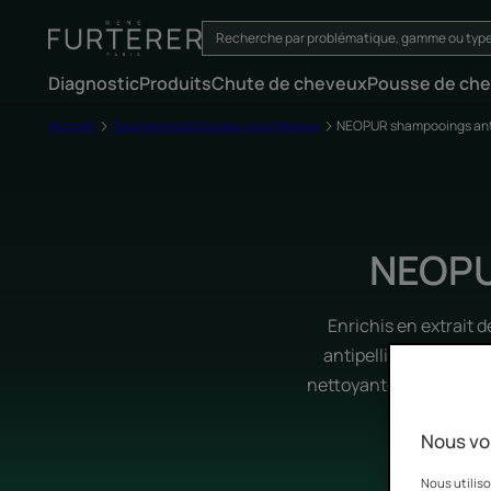
Diagnostic
Produits
Chute de cheveux
Pousse de ch
Accueil
Tous les produits pour vos cheveux
NEOPUR shampooings anti
NEOPU
Enrichis en extrait 
antipelliculaires ass
nettoyante douce, le cu
Nous vo
Nous utiliso