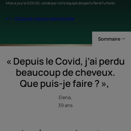
Mise à jour le
5/05/26
, validé par
notre équipe d'experts René Furterer
.
Chute de cheveux réactionnelle
Sommaire
« Depuis le Covid, j’ai perdu
beaucoup de cheveux.
Que puis-je faire ? »,
Elena,
39 ans