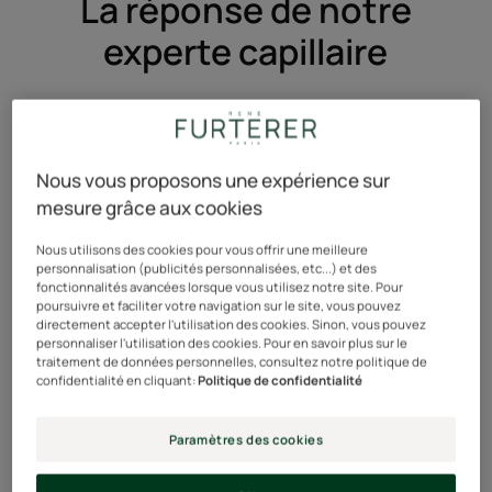
La réponse de notre
experte capillaire
Nous vous proposons une expérience sur
mesure grâce aux cookies
Nous utilisons des cookies pour vous offrir une meilleure
personnalisation (publicités personnalisées, etc...) et des
fonctionnalités avancées lorsque vous utilisez notre site. Pour
Véronique Majoros, directrice de l’institut René Furterer
poursuivre et faciliter votre navigation sur le site, vous pouvez
directement accepter l'utilisation des cookies. Sinon, vous pouvez
personnaliser l'utilisation des cookies. Pour en savoir plus sur le
traitement de données personnelles, consultez notre politique de
confidentialité en cliquant:
Politique de confidentialité
«Chère Elena,
Pas de panique, vous n’êtes pas la seule. Le Covid nous
Paramètres des cookies
a tous pris par surprise et ses conséquences, directes