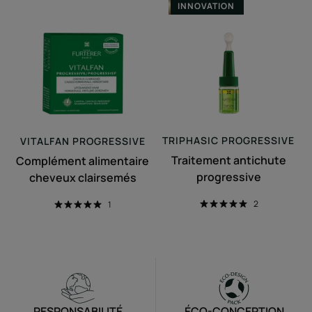
INNOVATION
alimentaire
antichute
cheveux
progressive
clairsemés
TRIPHASIC
PROGRESSIVE
VITALFAN
PROGRESSIVE
Traitement antichute
Complément alimentaire
progressive
cheveux clairsemés
2
1
RESPONSABILITÉ
ÉCO-CONCEPTION