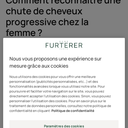
Comment reconnaître une
chute de cheveux
progressive chez la
femme ?
Tous les jours, suivant leur cycle naturel de vie, des
cheveux meurent et d'autres naissent. Nous perdons
Nous vous proposons une expérience sur
ainsi quotidiennement entre 40 et 80 cheveux.
mesure grâce aux cookies
Nous utilisons des cookies pour vous offrir une meilleure
personnalisation (publicités personnalisées, etc...) et des
fonctionnalités avancées lorsque vous utilisez notre site. Pour
Mais si pendant plus de 6 mois, les cheveux s'amassent
poursuivre et faciliter votre navigation sur le site, vous pouvez
directement accepter l'utilisation des cookies. Sinon, vous pouvez
sur la brosse, qu'on en dénombre plus d'une centaine
personnaliser l'utilisation des cookies. Pour en savoir plus sur le
par jour, on considère qu'il s'agit d'une chute de
traitement de données personnelles, consultez notre politique de
confidentialité en cliquant:
Politique de confidentialité
cheveux progressive.
Chez la femme, cette chute de cheveux se localise
Paramètres des cookies