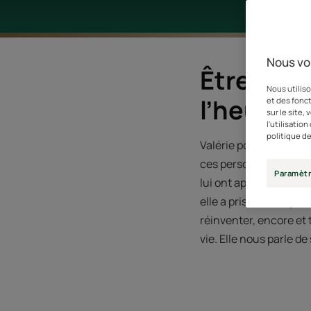
Nous vo
Être heur
Nous utiliso
l’heure d
et des fonct
sur le site,
l'utilisatio
politique de
Valérie pourrait bouger
ces personnes qui ont d
Paramètr
lui ont appris quelque 
elle a pris la ménopa
réinventer, encore et 
vie. Elle nous parle d