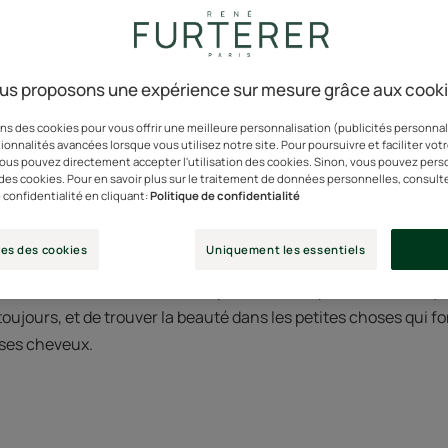
us proposons une expérience sur mesure grâce aux cook
euse, m’accepter telle que
ns des cookies pour vous offrir une meilleure personnalisation (publicités personnali
e la ménopause .
ionnalités avancées lorsque vous utilisez notre site. Pour poursuivre et faciliter vot
 vous pouvez directement accepter l'utilisation des cookies. Sinon, vous pouvez pers
n des cookies. Pour en savoir plus sur le traitement de données personnelles, consult
 confidentialité en cliquant:
Politique de confidentialité
 des montagnes, juste par la force de sa positivité. Solaire et 
écidé de ne pas laisser l’adversité les définir. Au contraire, si
es des cookies
Uniquement les essentiels
chose, c’est qu’elle est trop courte pour la passer à la voir en n
use comme une autre métamorphose offerte par la nature et y vo
toujours, et de trouver la beauté dans les petites choses qui fo
e ses cheveux.