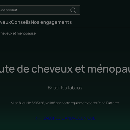
eveux
Conseils
Nos engagements
cheveux et ménopause
ute de cheveux et ménopa
Briser les tabous
Mise à jour le
5/05/26
, validé par
notre équipe d'experts René Furterer
.
L’ALOPECIE ANDROGENIQUE