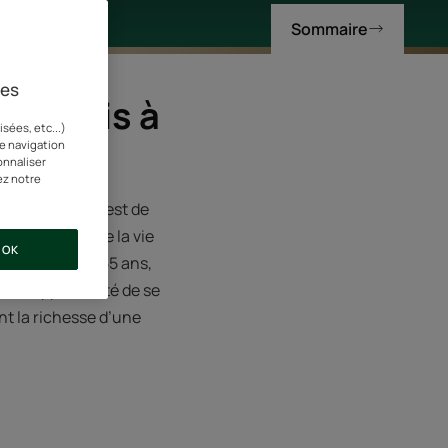
Sommaire
ies
 je suis à
sées, etc...)
re navigation
onnaliser
ez notre
énergique, elle est de
 les épreuves de la vie
OK
oir et blanc. À 55 ans,
it l’opportunité de se
nt la richesse d’une