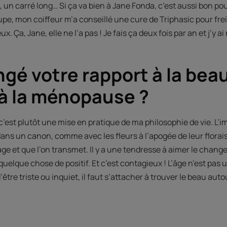
, un carré long… Si ça va bien à Jane Fonda, c’est aussi bon pou
e, mon coiffeur m’a conseillé une cure de Triphasic pour frein
. Ça, Jane, elle ne l’a pas ! Je fais ça deux fois par an et j’y a
gé votre rapport à la beau
à la ménopause ?
est plutôt une mise en pratique de ma philosophie de vie. L’im
 dans un canon, comme avec les fleurs à l’apogée de leur florais
ge et que l’on transmet. Il y a une tendresse à aimer le changem
 quelque chose de positif. Et c’est contagieux ! L’âge n’est pas 
être triste ou inquiet, il faut s’attacher à trouver le beau auto