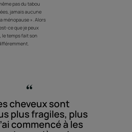
e même pas du tabou
nnées, jamais aucune
à ma ménopause ». Alors
’est-ce que je peux
 le temps fait son
 différemment.
s cheveux sont
s plus fragiles, plus
 j’ai commencé à les