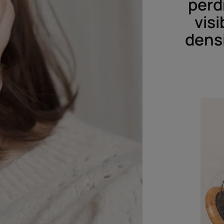
perd
visi
densi