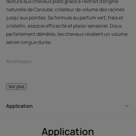
texture aux cheveux plats grâce à l’extrait d'origine
naturelle de Caroube, créateur de volume des racines
jusqu’aux pointes. Sa formule au parfum vert, frais et
cristallin, associe efficacité et plaisir sensoriel. Doux,
parfaitement démêlés, les cheveux révèlent un volume
aérien longue durée.
Avantages
Le shampoing volume usage fréquent des cheveux plats
et sans volume, qui apporte corps et texture aux cheveux
Voir plus
fins et facilite le brushing. Pour un volume aérien longue
durée.
Application
Bénéfices
• Lave en douceur : formule usage fréquent, aux actifs
Application
d'origine naturelle.