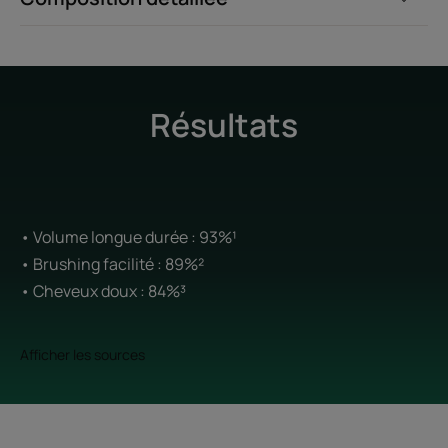
Résultats
• Volume longue durée : 93%¹
• Brushing facilité : 89%²
• Cheveux doux : 84%³
Afficher les sources