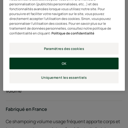
personnalisation (publicités personnalisées, etc...) et des
Tube
Tube
50ml
Tube
200ml
fonctionnalités avancées lorsque vous utilisez notre site. Pour
poursuivre et faciliter votre navigation sur le site, vous pouvez
directement accepter l'utilisation des cookies. Sinon, vous pouvez
personnaliser l'utilisation des cookies. Pour en savoir plus sur le
Utilisable par
traitement de données personnelles, consultez notre politique de
confidentialité en cliquant:
Politique de confidentialité
Adultes
Paramètres des cookies
Type de cheveux
Cheveux fins - plats - sans volume - Soins sans silicone
OK
Uniquement les essentiels
Besoin
Volume
Fabriqué en France
Ce shampoing volume usage fréquent apporte corps et