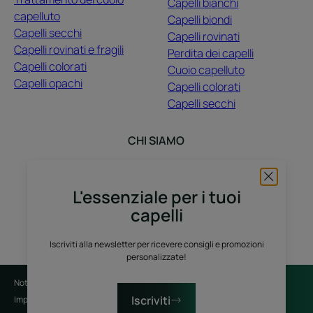
Capelli bianchi
capelluto
Capelli biondi
Capelli secchi
Capelli rovinati
Capelli rovinati e fragili
Perdita dei capelli
Capelli colorati
Cuoio capelluto
Capelli opachi
Capelli colorati
Capelli secchi
CHI SIAMO
Contatti
Domande frequenti
Raccolta differenziata dei prodotti vendita
L'essenziale per i tuoi
Raccolta differenziata dei campioni prova gratuiti
capelli
Iscriviti alla newsletter per ricevere consigli e promozioni
personalizzate!
Note legali
Informativa sul trattamento dei dati personali
Iscriviti
Impostazioni cookie