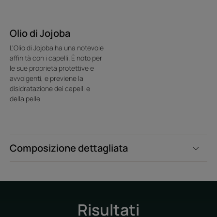
capello.
Benefici
Olio di Jojoba
• Dona istantaneamente lucentezza : crea una leggera
L'Olio di Jojoba ha una notevole
affinità con i capelli. È noto per
lucentezza effetto specchio sui capelli senza effetto
le sue proprietà protettive e
grasso.
avvolgenti, e previene la
• Formula senza siliconi : protegge la fibra del capello e
disidratazione dei capelli e
preserva la bellezza dei capelli.
della pelle.
• Step finale express : migliora all’istante l’acconciatura.
Composizione dettagliata
Risultati