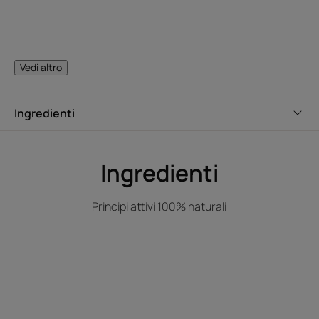
L’OPINIONE DEL NOSTRO ESPERTO
Vedi altro
Ingredienti
Uno spray fine per capelli lucidi
senza effetto grasso.
Ingredienti
Principi attivi 100% naturali
Vantaggio
Grazie alla sua formula-trattamento, questo spray per lo
styling con estratto di Jojoba dona ai capelli una
lucentezza a specchio istantanea idratando la fibra del