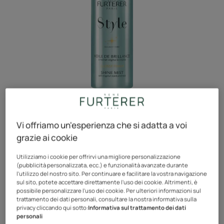
Vi offriamo un'esperienza che si adatta a voi
Ultima fase dello styling, questo spray dona una
grazie ai cookie
lucentezza effetto specchio e sublima l’acconciatura
senza appesantirla.
Utilizziamo i cookie per offrirvi una migliore personalizzazione
(pubblicità personalizzata, ecc.) e funzionalità avanzate durante
l'utilizzo del nostro sito. Per continuare e facilitare la vostra navigazione
Con estratto di Jojoba idratante
sul sito, potete accettare direttamente l'uso dei cookie. Altrimenti, è
possibile personalizzare l'uso dei cookie. Per ulteriori informazioni sul
trattamento dei dati personali, consultare la nostra informativa sulla
Principi attivi 100% naturali, senza siliconi.
privacy cliccando qui sotto:
Informativa sul trattamento dei dati
personali