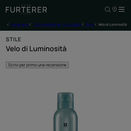
I
nostri
punti
vendita
Homepage
Tutti i prodotti per i tuoi capelli
Style
Velo di Luminosità
STILE
Velo di Luminosità
Scrivi per primo una recensione