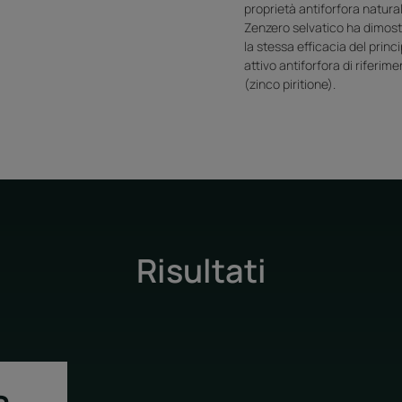
proprietà antiforfora naturali
Zenzero selvatico ha dimost
la stessa efficacia del princi
attivo antiforfora di riferim
(zinco piritione).
Risultati
a