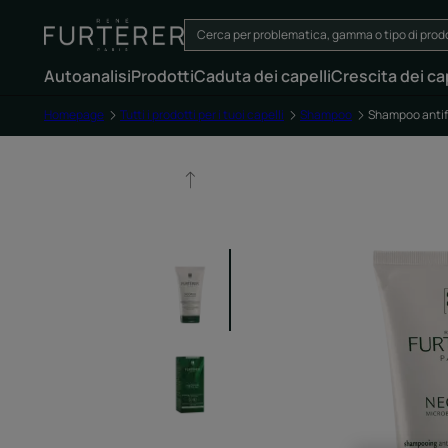
Autoanalisi
Prodotti
Caduta dei capelli
Crescita dei cap
Homepage
Tutti i prodotti per i tuoi capelli
Shampoo
Shampoo antifo