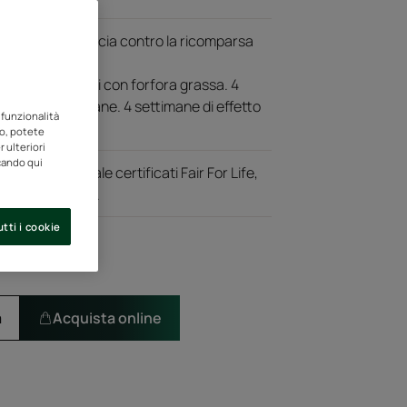
lizzo, con efficacia contro la ricomparsa
ivo su 16 soggetti con forfora grassa. 4
o 3 volte/settimane. 4 settimane di effetto
 funzionalità
to, potete
 ulteriori
ccando qui
di origine naturale certificati Fair For Life,
sioattivi solfati.
tti i cookie
a
Acquista online