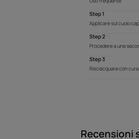
Uso frequente
Step 1
Applicare sul cuoio cap
Step 2
Procedere a una second
Step 3
Risciacquare con cura.
Recensioni s