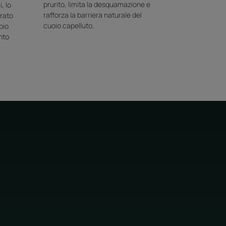
prurito, limita la desquamazione e
, lo
rafforza la barriera naturale del
rato
cuoio capelluto.
pio
ento