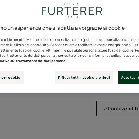
1 tubo=1 mese di uti
della forfora*
amo un'esperienza che si adatta a voi grazie ai cookie
*Studio clinico in v
settimane di utilizz
i cookie per offrirvi una migliore personalizzazione (pubblicità personalizzata, ecc.) e
“anti-ricomparsa”
ante l'utilizzo del nostro sito. Per continuare e facilitare la vostra navigazione sul si
rettamente l'uso dei cookie. Altrimenti, è possibile personalizzare l'uso dei cookie. Per
 sul trattamento dei dati personali, consultare la nostra informativa sulla privacy cli
Principi attivi 100% 
ativa sul trattamento dei dati personali
senza siliconi né ten
ioni cookie
Rifiuta tutti i cookie e chiudi
Accetta tu
Tubo
Tubo
150ml
Punti vendit