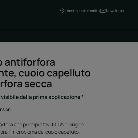
I nostri punti vendita
Newsletter
antiforfora
nte, cuoio capelluto
orfora secca
 visibile dalla prima applicazione *
nsioni
fora con principi attivi 100% di origine
ibra il microbioma del cuoio capelluto.