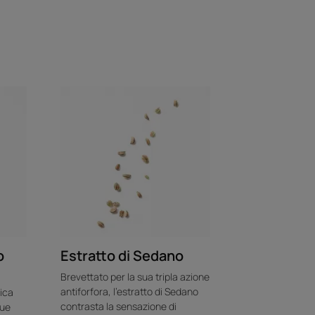
ta sulla ricomparsa della forfora dopo un
evia il disagio immediatamente e a
e restituisce comfort grazie alla presenza
.
Riciclare
stenza
atante e cremoso.
o
Estratto di Sedano
matica.
Brevettato per la sua tripla azione
antiforfora, l'estratto di Sedano
tica
contrasta la sensazione di
sue