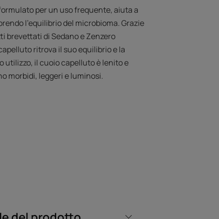
formulato per un uso frequente, aiuta a
orendo l’equilibrio del microbioma. Grazie
ti brevettati di Sedano e Zenzero
apelluto ritrova il suo equilibrio e la
utilizzo, il cuoio capelluto è lenito e
ono morbidi, leggeri e luminosi.
NOSTRO ESPERTO
iutare il cuoio
e del prodotto