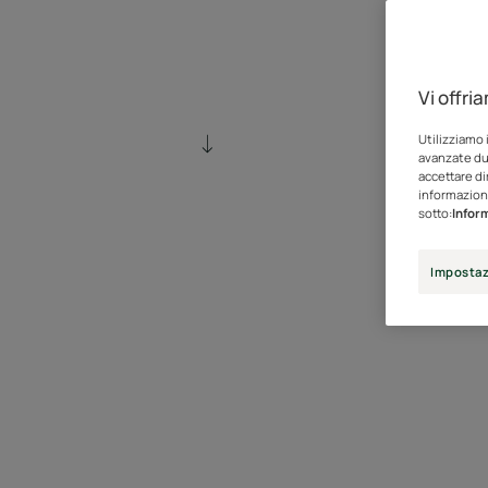
Vi offri
Utilizziamo 
avanzate dur
accettare di
informazioni
sotto:
Inform
Impostaz