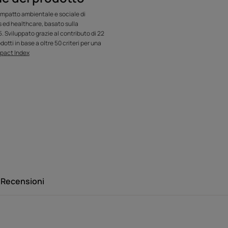
trovare il suo
 naturale,
impatto ambientale e sociale di
s ed healthcare, basato sulla
e il microbioma.
 Sviluppato grazie al contributo di 22
dotti in base a oltre 50 criteri per una
pact Index
ne naturale, lo shampoo antiforfora NEOPUR
e ripristina il suo equilibrio naturale, per
Recensioni
RATA: elimina la forfora visibile già