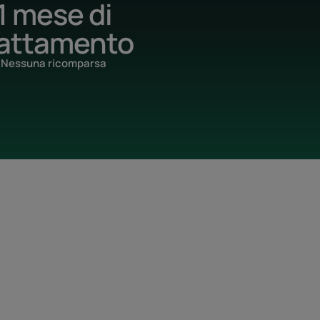
1 mese di
rattamento
Nessuna ricomparsa