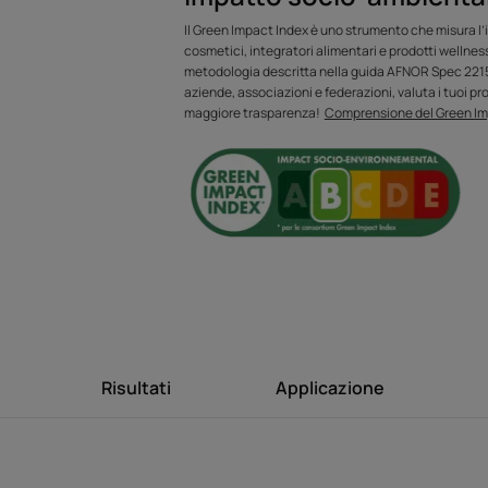
capelluto a ri
equilibrio
Il Green Impact Index è uno strumento che misura l’
cosmetici, integratori alimentari e prodotti wellnes
riequilibrandon
metodologia descritta nella guida AFNOR Spec 2215.
aziende, associazioni e federazioni, valuta i tuoi pro
maggiore trasparenza!
Comprensione del Green Im
Vantaggio
Arricchito con principi attivi 100% di origi
MICROBIOME EXPERT rispetta il cuoio capelluto 
un cuoio capelluto purificato a lungo.
Risultati
Applicazione
Benefici
• EFFETTO ANTIFORFORA RAPIDO E A LUNGA DU