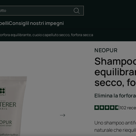
elli
Consigli
I nostri impegni
rfora equilibrante, cuoio capelluto secco, forfora secca
NEOPUR
Shampoo 
equilibra
secco, f
Elimina la forfora
4.7
/
5
102
rece
-
Uno shampoo antifor
naturale che riequil