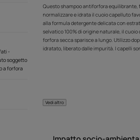
Questo shampoo antiforfora equilibrante, 
normalizzare e idrata il cuoio capelluto fav
alla formula detergente delicata con estrat
selvatico 100% di origine naturale, il cuoio c
forfora secca sparisce a lungo. Utilizzo dopo 
idratato, liberato dalle impurità. I capelli s
ati -
uto soggetto
o a forfora
L’OPINIONE DEL 
Vedi altro
L'obiettivo è a
Impatto socio-ambiental