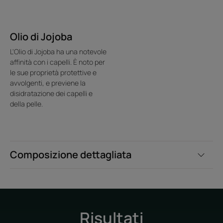
cera con estratto di Jojoba dona consistenza ai capelli e
aiuta a modellare i tagli corti idratando la fibra del capello.
Olio di Jojoba
Benefici
L'Olio di Jojoba ha una notevole
affinità con i capelli. È noto per
• Modella ogni acconciatura : definisce e fissa le
le sue proprietà protettive e
acconciature in modo straordinario.
avvolgenti, e previene la
• Formula senza siliconi : protegge e sublima i capelli
disidratazione dei capelli e
avvolgendo e idratando la fibra del capello.
della pelle.
• Texture non grassa né appiccicosa : per un finish
naturale.
Composizione dettagliata
Risultati