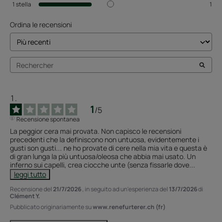
1
stella
1
Ordina le recensioni
1
/
5
Recensione spontanea
La peggior cera mai provata. Non capisco le recensioni 
precedenti che la definiscono non untuosa, evidentemente i 
gusti son gusti... ne ho provate di cere nella mia vita e questa è 
di gran lunga la più untuosa/oleosa che abbia mai usato. Un 
inferno sui capelli, crea ciocche unte (senza fissarle dove
...
leggi tutto
Recensione del
21/7/2026
, in seguito ad un'esperienza del
13/7/2026
di
Clément Y.
Pubblicato originariamente su
www.renefurterer.ch (fr)