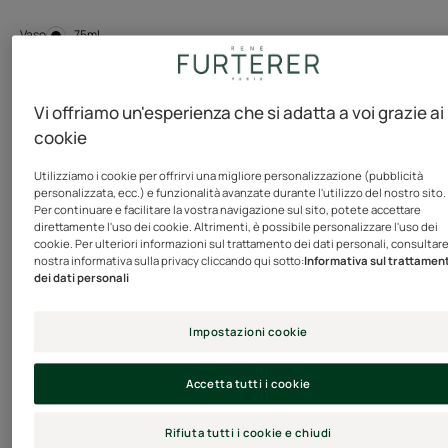
Vaso
Vaso
75ml
Esigenze
Vi offriamo un'esperienza che si adatta a voi grazie ai
Acconciatura / Styling
cookie
Utilizziamo i cookie per offrirvi una migliore personalizzazione (pubblicità
personalizzata, ecc.) e funzionalità avanzate durante l'utilizzo del nostro sito.
Prodotto in Francia
Per continuare e facilitare la vostra navigazione sul sito, potete accettare
direttamente l'uso dei cookie. Altrimenti, è possibile personalizzare l'uso dei
Questa pasta per lo styling facile da utilizzare definisce,
cookie. Per ulteriori informazioni sul trattamento dei dati personali, consultare
nostra informativa sulla privacy cliccando qui sotto:
Informativa sul trattamen
modella e struttura i tagli corti in modo straordinario. La
dei dati personali
sua formula-trattamento con estratto di Jojoba
protegge la fibra del capello e ne preserva la bellezza. La
Impostazioni cookie
sua texture, non grassa né appiccicosa, lascia un finish
semi-mat, morbido e flessibile sui capelli per un look
Accetta tutti i cookie
straordinariamente naturale e una lunga tenuta.
Rifiuta tutti i cookie e chiudi