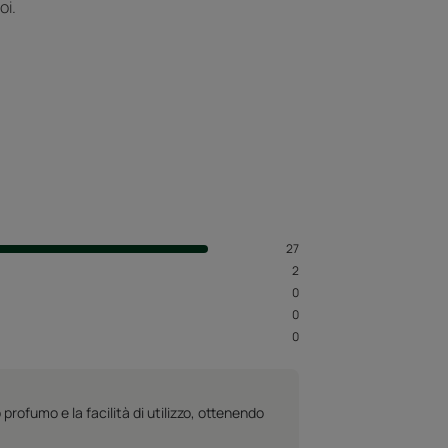
oi.
27
2
0
0
0
profumo e la facilità di utilizzo, ottenendo