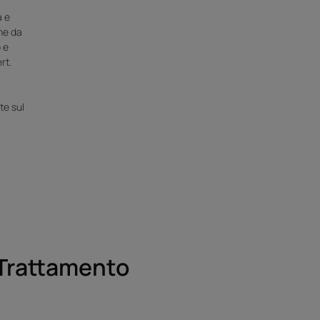
a e
ne da
 e
rt.
te sul
.
 Trattamento