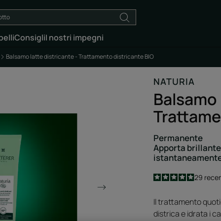
elli
Consigli
I nostri impegni
Balsamo latte districante - Trattamento districante BIO
NATURIA
Balsamo l
Trattame
Permanente
Apporta brillante
istantaneamente
4.9
/
5
29
recen
-
Il trattamento quot
districa e idrata i c