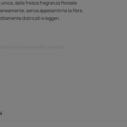
a unica, dalla fresca fragranza floreale
tantaneamente, senza appesantirne la fibra.
fettamente districati e leggeri.
sa e con principi attivi naturali
aneamente senza appesantirne la fibra.
elli, per una chioma sana, morbida,
ente e si risciacqua molto facilmente.
ILICONI, ULTRA SENSORIALE: formula
a e una fresca fragranza floreale.
i
-concepita.