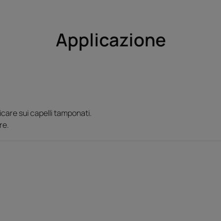
Applicazione
care sui capelli tamponati.
re.