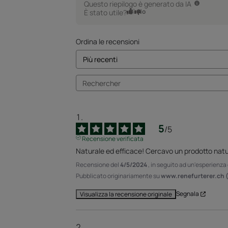
Questo riepilogo è generato da IA
Sì
No
È stato utile?
Ordina le recensioni
5
/
5
Recensione verificata
Naturale ed efficace! Cercavo un prodotto natur
Recensione del
4/5/2024
, in seguito ad un'esperienza
Pubblicato originariamente su
www.renefurterer.ch (
Segnala
Visualizza la recensione originale