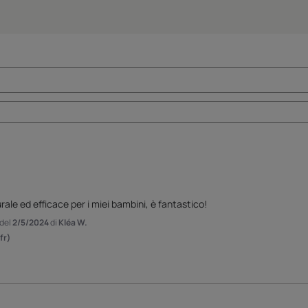
ale ed efficace per i miei bambini, è fantastico!
 del
2/5/2024
di
Kléa W.
fr)