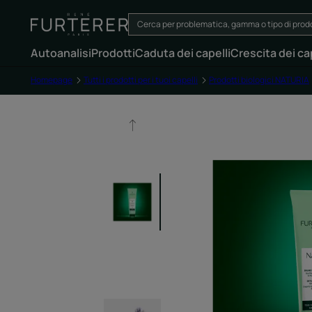
Autoanalisi
Prodotti
Caduta dei capelli
Crescita dei cap
Homepage
Tutti i prodotti per i tuoi capelli
Prodotti biologici NATURIA