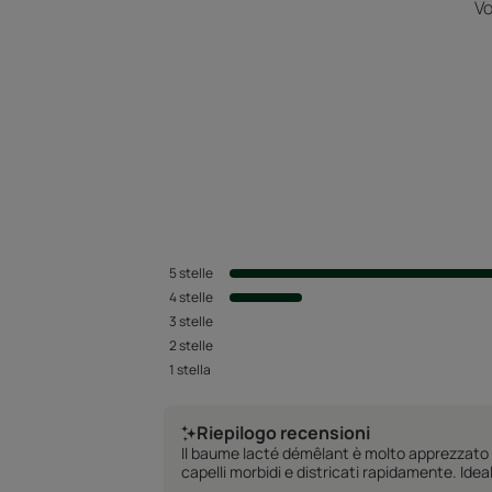
Vo
5
stelle
4
stelle
3
stelle
2
stelle
1
stella
Riepilogo recensioni
Il baume lacté démêlant è molto apprezzato per
capelli morbidi e districati rapidamente. Idea