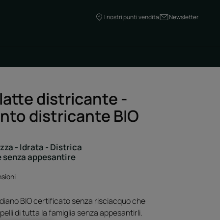
I nostri punti vendita
Newsletter
atte districante -
nto districante BIO
zza - Idrata - Districa
 senza appesantire
sioni
idiano BIO certificato senza risciacquo che
apelli di tutta la famiglia senza appesantirli.