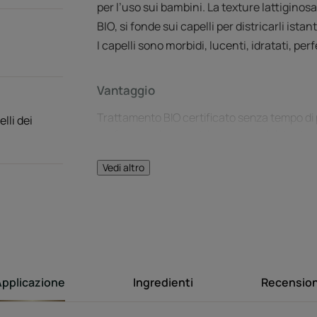
per l’uso sui bambini. La texture lattiginos
BIO, si fonde sui capelli per districarli is
I capelli sono morbidi, lucenti, idratati, per
Vantaggio
Trattamento BIO certificato senza tempo di po
elli dei
professionali che districano i capelli istant
Vedi altro
Benefici
• DISTRICA DELICATAMENTE: si fonde sui cap
idratata e leggera.
• RISULTATI IMMEDIATI: districa istantaneam
• TRATTAMENTO BIO CERTIFICATO, SENZA S
galenica vegana*, delicata, fondente e latte
Applicazione
Ingredienti
Recension
Disponibile in una confezione riciclabile eco
senza ingredienti di origine animale).