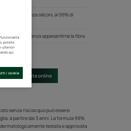
a. Formula senza siliconi, al 99% di
ente i capelli senza appesantirne la fibra.
 funzionalità
to, potete
 ulteriori
ccando qui
tti i cookie
a
Acquista online
icato senza risciacquo può essere
lia, a partire dai 3 anni. La formula 99%
, è dermatologicamente testata e approvata