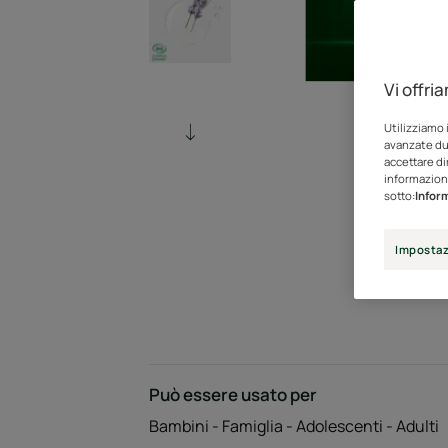
Vi offri
Utilizziamo 
avanzate dur
accettare di
informazioni
sotto:
Inform
Impostaz
Può essere usato per
Bambini - Famiglia - Adolescenti - Adulti