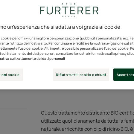
Nessun tempo di pos
origine naturale.
amo un'esperienza che si adatta a voi grazie ai cookie
Districa immediatam
i cookie per offrirvi una migliore personalizzazione (pubblicità personalizzata, ecc.) e
ante l'utilizzo del nostro sito. Per continuare e facilitare la vostra navigazione sul si
rettamente l'uso dei cookie. Altrimenti, è possibile personalizzare l'uso dei cookie. Per
 sul trattamento dei dati personali, consultare la nostra informativa sulla privacy cli
Tubo
Tubo
150ml
ativa sul trattamento dei dati personali
ioni cookie
Rifiuta tutti i cookie e chiudi
Accetta tu
Punti vendit
Questo trattamento districante BIO certif
utilizzato quotidianamente da tutta la famig
naturale, arricchita con olio di ricino BIO