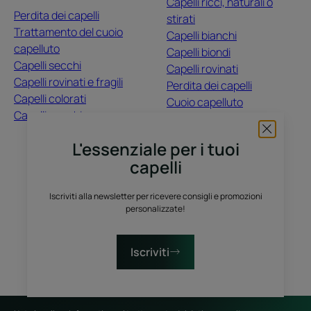
Capelli ricci, naturali o
Perdita dei capelli
stirati
Trattamento del cuoio
Capelli bianchi
capelluto
Capelli biondi
Capelli secchi
Capelli rovinati
Capelli rovinati e fragili
Perdita dei capelli
Capelli colorati
Cuoio capelluto
Capelli opachi
Capelli colorati
Capelli secchi
L'essenziale per i tuoi
capelli
CHI SIAMO
Iscriviti alla newsletter per ricevere consigli e promozioni
Contatti
Domande frequenti
personalizzate!
Raccolta differenziata dei prodotti vendita
Raccolta differenziata dei campioni prova gratuiti
Iscriviti