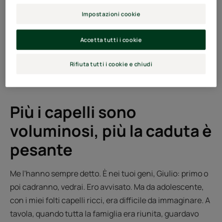
Impostazioni cookie
Accetta tutti i cookie
Rifiuta tutti i cookie e chiudi
Più i capelli sono
voluminosi, più la caduta è
pesante
Me l'hanno sempre detto. È nei tuoi geni, Giulio: primo o
poi cadranno, vedrai. Ero avvisato. Ma da adolescente,
con i miei folti capelli ricci, era difficile da immaginare. A
tavola, quando tutta la famiglia era riunita, guardavo