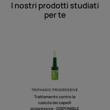
I nostri prodotti studiati
per te
Trattamento
contro
la
caduta
dei
capelli
progressiva
-
DISPONIBILE
TRIPHASIC
PROGRESSIVE
FINO
Trattamento contro la
AD
caduta dei capelli
ESAURIMENTO
progressiva - DISPONIBILE
SCORTE