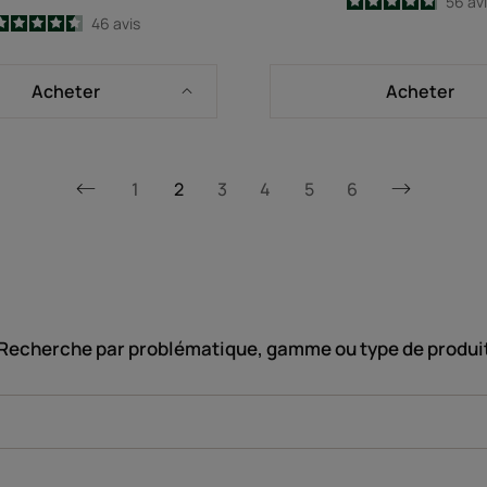
4.9
/
5
56
av
4.5
/
5
46
avis
-
-
Acheter
Acheter
1
2
3
4
5
6
Page
Page
précédente
suivante
Recherche par problématique, gamme ou type de produi