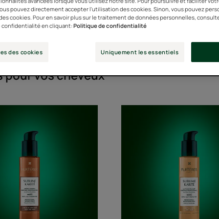
ionnalités avancées lorsque vous utilisez notre site. Pour poursuivre et faciliter vot
 vous pouvez directement accepter l'utilisation des cookies. Sinon, vous pouvez pers
n des cookies. Pour en savoir plus sur le traitement de données personnelles, consult
 confidentialité en cliquant:
Politique de confidentialité
Type de cuir chevelu
Type de produit
Types de cheveux
es des cookies
Uniquement les essentiels
ts pour vos cheveux"
Crème
Lait
lissante
disciplin
coiffage
coiffage
professionnel
professi