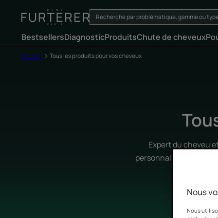
Bestsellers
Diagnostic
Produits
Chute de cheveux
Po
Accueil
Tous les produits pour vos cheveux
Tous
Expert du cheveu et
personnalisés, adaptés 
essentielles
Nous vo
Nous utiliso