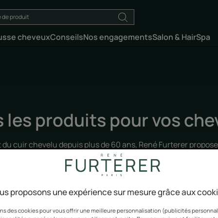
usse cheveux
Conseils
Nos engagements
Salon & HairSpa
 les produits pour vos ch
 du cuir chevelu depuis plus de 60 ans, René Furterer propose 
à toutes les envies. Des produits capillaires experts, sans sil
 et d’extraits naturels. Les catégories les plus recherchées pa
us proposons une expérience sur mesure grâce aux cook
ns des cookies pour vous offrir une meilleure personnalisation (publicités personnali