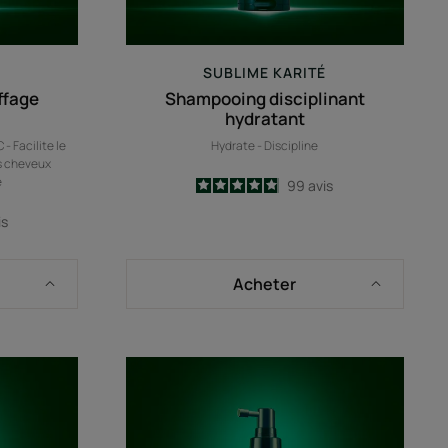
É
SUBLIME KARITÉ
iffage
Shampooing disciplinant
hydratant
- Facilite le
Hydrate - Discipline
es cheveux
e
4.9
/
5
99
avis
-
is
Acheter
oing
Lotion
eur
tonique
fortifiante