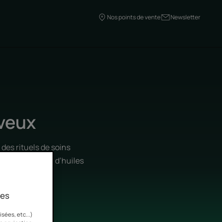
Nos points de vente
Newsletter
eveux
des rituels de soins
icone, composés d’huiles
r nos clients
ies
sées, etc...)