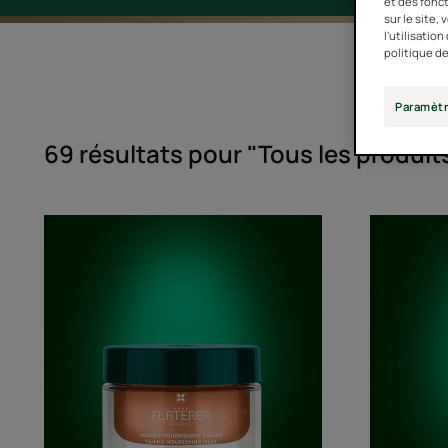
et des fonct
sur le site,
l'utilisatio
politique de
Paramètr
69 résultats pour "Tous les produi
Masque
nourrissant
lissant