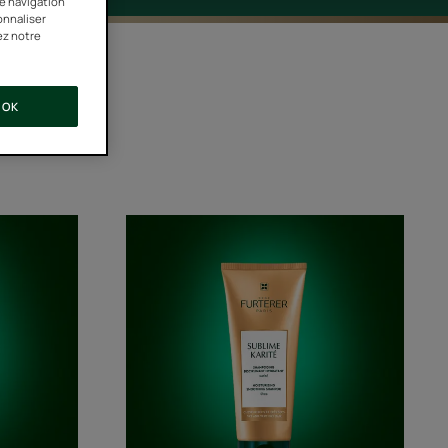
re navigation
onnaliser
ez notre
OK
Shampooing
ant
disciplinant
hydratant
onnel