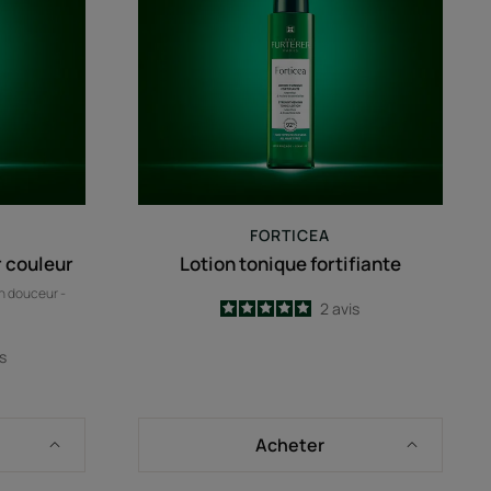
FORTICEA
 couleur
Lotion tonique fortifiante
en douceur -
5
/
5
2
avis
-
is
Acheter