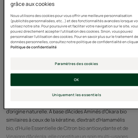
grâce aux cookies
Nous utilisons des cookies pour vous offrir une meilleure personnalisation
Besoin
(publicités personnalisées, etc...) et des fonctionnalités avancées lorsque v
utilisez notre site. Pour poursuivre et faciliter votre navigation sur le site, vou
Protection couleur - brillance - coiffant/styling -
pouvez directement accepter l'utilisation des cookies. Sinon, vous pouvez
protection chaleur - eclat couleur
personnaliser l'utilisation des cookies. Pour en savoir plus sur le traitement d
données personnelles, consultez notre politique de confidentialité en cliqua
Politique de confidentialité
Fabriqué en France
Paramètres des cookies
Ce soin professionnel sans rinçage 5-en-1 hydrate,
protège et redonne de la brillance aux cheveux colorés
OK
ou méchés. Issue d'une technologie brevetée***
réparatrice et anti-porosité, sa formule s'appuie sur une
Uniquement les essentiels
synergie d'actifs complémentaires et puissants,
d'origine naturelle. À base d'Acides Aminés d'Okara bio
similaires à ceux de la kératine, d'extrait d'Hamamélis
bio, d'Huile Essentielle de Citron bio antioxydante et de
Vinaigre d'Acérola, elle constitue un soin multi-usages