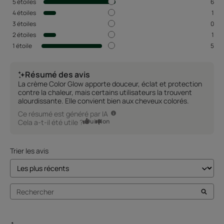
5
étoiles
6
4
étoiles
1
3
étoiles
0
2
étoiles
1
1
étoile
5
Résumé des avis
La crème Color Glow apporte douceur, éclat et protection
contre la chaleur, mais certains utilisateurs la trouvent
alourdissante. Elle convient bien aux cheveux colorés.
Ce résumé est généré par IA
Oui
Non
Cela a-t-il été utile ?
Trier les avis