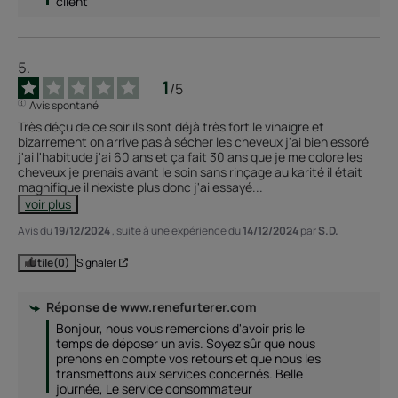
client
1
/
5
Avis spontané
Très déçu de ce soir ils sont déjà très fort le vinaigre et 
bizarrement on arrive pas à sécher les cheveux j'ai bien essoré 
j'ai l'habitude j'ai 60 ans et ça fait 30 ans que je me colore les 
cheveux je prenais avant le soin sans rinçage au karité il était 
magnifique il n'existe plus donc j'ai essayé
...
voir plus
Avis du
19/12/2024
, suite à une expérience du
14/12/2024
par
S.D.
Utile
(0)
Signaler
Réponse de
www.renefurterer.com
Bonjour, nous vous remercions d'avoir pris le 
temps de déposer un avis. Soyez sûr que nous 
prenons en compte vos retours et que nous les 
transmettons aux services concernés. Belle 
journée, Le service consommateur 