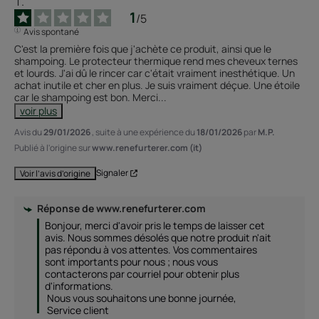
1
/
5
Avis spontané
C'est la première fois que j'achète ce produit, ainsi que le 
shampoing. Le protecteur thermique rend mes cheveux ternes 
et lourds. J'ai dû le rincer car c'était vraiment inesthétique. Un 
achat inutile et cher en plus. Je suis vraiment déçue. Une étoile 
car le shampoing est bon. Merci
...
voir plus
Avis du
29/01/2026
, suite à une expérience du
18/01/2026
par
M.P.
Publié à l'origine sur
www.renefurterer.com (it)
Signaler
Voir l’avis d’origine
Réponse de
www.renefurterer.com
Bonjour, merci d'avoir pris le temps de laisser cet 
avis. Nous sommes désolés que notre produit n'ait 
pas répondu à vos attentes. Vos commentaires 
sont importants pour nous ; nous vous 
contacterons par courriel pour obtenir plus 
d'informations.

 Nous vous souhaitons une bonne journée,

 Service client