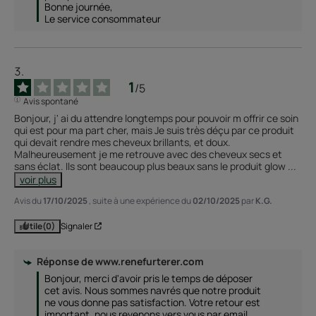
Bonne journée, 

Le service consommateur 
1
/
5
Avis spontané
Bonjour, j' ai du attendre longtemps pour pouvoir m offrir ce soin 
qui est pour ma part cher, mais Je suis très déçu par ce produit 
qui devait rendre mes cheveux brillants, et doux. 
Malheureusement je me retrouve avec des cheveux secs et 
sans éclat. Ils sont beaucoup plus beaux sans le produit glow 
...
voir plus
Avis du
17/10/2025
, suite à une expérience du
02/10/2025
par
K.G.
Utile
(0)
Signaler
Réponse de
www.renefurterer.com
Bonjour, merci d'avoir pris le temps de déposer 
cet avis. Nous sommes navrés que notre produit 
ne vous donne pas satisfaction. Votre retour est 
important, nous revenons vers vous par email 