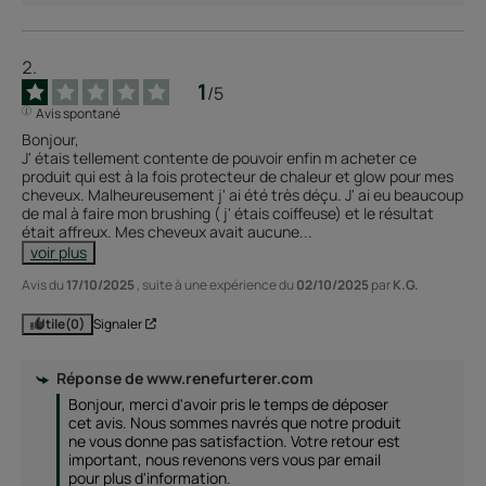
1
/
5
Avis spontané
Bonjour,

J' étais tellement contente de pouvoir enfin m acheter ce 
produit qui est à la fois protecteur de chaleur et glow pour mes 
cheveux. Malheureusement j' ai été très déçu. J' ai eu beaucoup 
de mal à faire mon brushing ( j' étais coiffeuse) et le résultat 
était affreux. Mes cheveux avait aucune
...
voir plus
Avis du
17/10/2025
, suite à une expérience du
02/10/2025
par
K.G.
Utile
(0)
Signaler
Réponse de
www.renefurterer.com
Bonjour, merci d'avoir pris le temps de déposer 
cet avis. Nous sommes navrés que notre produit 
ne vous donne pas satisfaction. Votre retour est 
important, nous revenons vers vous par email 
pour plus d'information. 
