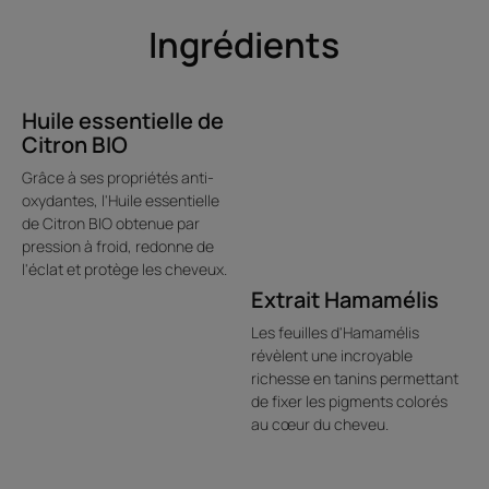
*text biométrologique ex vivo sur mèches
Ingrédients
**% de satisfaction, Test d'usage sur 67 consommateurs durant 10
semaines
*text biométrologique ex vivo sur mèches
*** Brevet déposé
**Brevet déposé
*test biométrologique ex vivo sur mèches
Huile essentielle de
Citron BIO
Grâce à ses propriétés anti-
oxydantes, l'Huile essentielle
de Citron BIO obtenue par
pression à froid, redonne de
l'éclat et protège les cheveux.
Extrait Hamamélis
Les feuilles d'Hamamélis
révèlent une incroyable
richesse en tanins permettant
de fixer les pigments colorés
au cœur du cheveu.