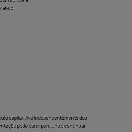
com cor. Se a
branco.
culo capilar vive independentemente dos
entação pode parar para uns e continuar