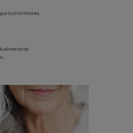
que outros fatores,
adualmente do
o.