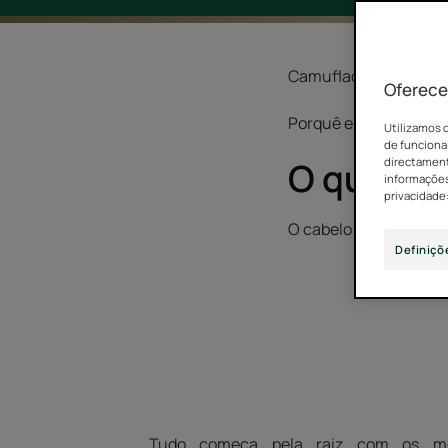
Camuflado ou aceite, 
Oferece
Porquê e como é que 
Utilizamos c
de funcional
O que é o
directamente
informações
privacidade
O cabelo branco é sim
Definiçõ
Tudo começa pela raiz com os mel