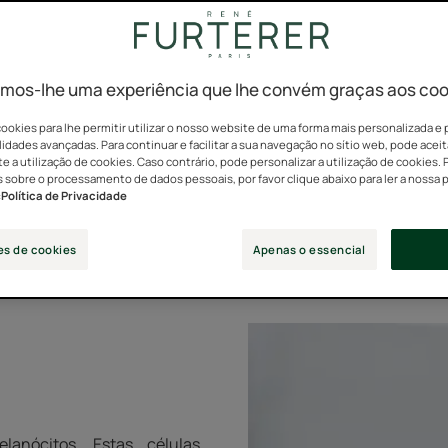
o cabelo branco por vezes brinca com a nossa cabeça!
mos-lhe uma experiência que lhe convém graças aos coo
isso nos acontece?
ookies para lhe permitir utilizar o nosso website de uma forma mais personalizada e 
idades avançadas. Para continuar e facilitar a sua navegação no sítio web, pode aceit
 cabelo branco?
 a utilização de cookies. Caso contrário, pode personalizar a utilização de cookies. 
 sobre o processamento de dados pessoais, por favor clique abaixo para ler a nossa p
:
Política de Privacidade
plesmente o cabelo que já não produz cor.
es de cookies
Apenas o essencial
anócitos. Estas células