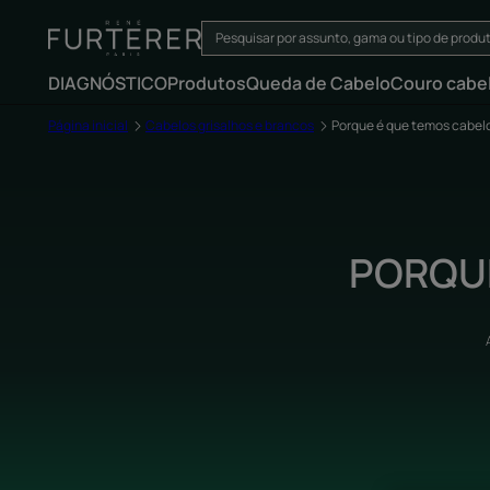
DIAGNÓSTICO
Produtos
Queda de Cabelo
Couro cabe
Página inicial
Cabelos grisalhos e brancos
Porque é que temos cabel
PORQUE