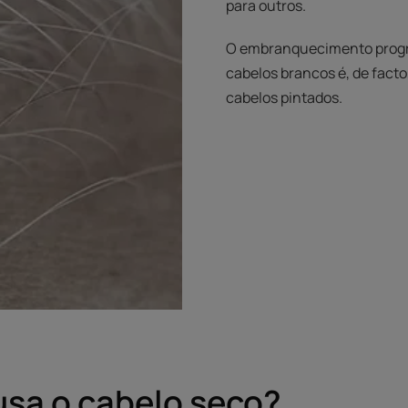
para outros.
O embranquecimento progre
cabelos brancos é, de fact
cabelos pintados.
usa o cabelo seco?