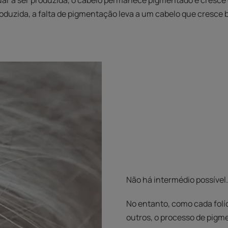
ar a ser produzida, o cabelo permanece pigmentado e cresce 
roduzida, a falta de pigmentação leva a um cabelo que cresce 
Não há intermédio possível.
No entanto, como cada folí
outros, o processo de pigm