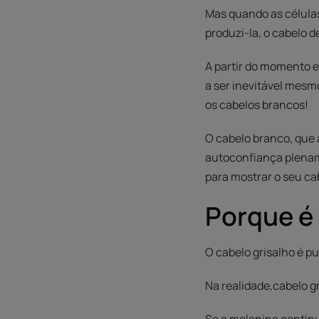
Mas quando as célula
produzi-la, o cabelo 
A partir do momento e
a ser inevitável mes
os cabelos brancos!
O cabelo branco, que 
autoconfiança plenam
para mostrar o seu ca
Porque é 
O cabelo grisalho é p
Na realidade,
cabelo g