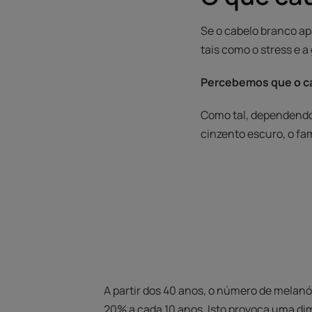
Se o cabelo branco ap
tais como o stress e 
Percebemos que o ca
Como tal, dependendo
cinzento escuro, o fam
A partir dos 40 anos, o número de melanó
20% a cada 10 anos. Isto provoca uma di