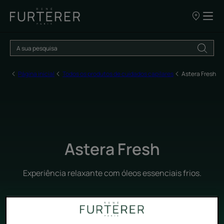
OS
NOSSOS
PONTOS
DE
VENDA
Página inicial
Todos os produtos de cuidados capilares
Astera Fresh
Astera Fresh
Experiência relaxante com óleos essenciais frios.