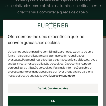
especializados com extratos naturais, especificamente
criados para combater a queda de cabelo.
Oferecemos-lhe uma experiência que lhe
convém graças aos cookies
6 resultados "Cuidados para a queda
de cabelo: as nossas soluções"
Utilizamos cookies para lhe permitir utilizar o nosso website de uma
forma mais personalizada e para fazer uso de funcionalidades
avançadas. Para continuar e facilitar a sua navegação no sítio web, pode
Champô
Triphasic
aceitar directamente a utilização de cookies. Caso contrário, pode
Antiqueda
Caps
personalizar a utilização de cookies. Para mais informações sobre o
processamento de dados pessoais, por favor clique abaixo para ler a
Longevidade
Antiqueda
nossa política de privacidade:
Política de Privacidade
Definições de cookies
OK