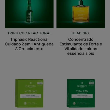
2
Forte
em
e
1
Vitalidade
Antiqueda
-
&
óleos
Crescimento
essenciais
TRIPHASIC REACTIONAL
HEAD SPA
bio
Triphasic Reactional
Concentrado
Cuidado 2 em 1 Antiqueda
Estimulante de Forte e
& Crescimento
Vitalidade - óleos
essenciais bio
Vitalfan
Vitalfan
Reacional
Progressivo
Suplemento
alimentar