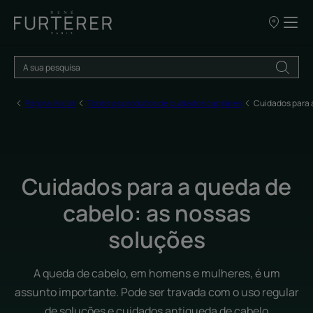
OS
NOSSOS
PONTOS
DE
VENDA
Página inicial
Todos os produtos de cuidados capilares
Cuidados para 
Cuidados para a queda de
cabelo: as nossas
soluções
A queda de cabelo, em homens e mulheres, é um
assunto importante. Pode ser travada com o uso regular
de soluções e cuidados antiqueda de cabelo