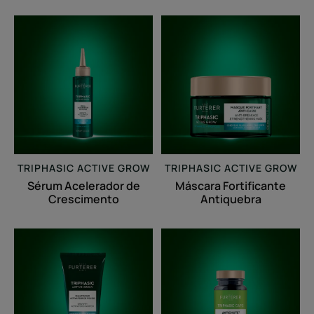
Sérum
Máscara
Acelerador
Fortificante
de
Antiquebra
Crescimento
TRIPHASIC ACTIVE GROW
TRIPHASIC ACTIVE GROW
Sérum Acelerador de
Máscara Fortificante
Crescimento
Antiquebra
Champô
Triphasic
Ativador
Caps
de
Antiqueda
Crescimento