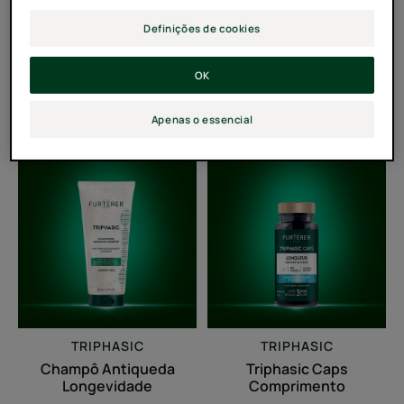
TRIPHASIC
TRIPHASIC PROGRESSIVE
Bálsamo Densificador
Triphasic Progressive
Definições de cookies
Longevidade
Cuidado Antiqueda
Longevidade &
OK
Densidade
1
6
Apenas o essencial
Champô
Triphasic
Antiqueda
Caps
Longevidade
Comprimento
TRIPHASIC
TRIPHASIC
Champô Antiqueda
Triphasic Caps
Longevidade
Comprimento