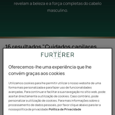
revelam a beleza e a força completas do cabelo
masculino.
16 resultados "Cuidados capilares
para homem"
Bálsamo
Triphasic
Oferecemos-lhe uma experiência que lhe
Densificador
Progressive
convém graças aos cookies
Longevidade
Cuidado
Antiqueda
Utilizamos cookies para lhe permitir utilizar o nosso website de uma
forma mais personalizada e para fazer uso de funcionalidades
Longevidade
avançadas. Para continuar e facilitar a sua navegação no sítio web, pode
&
aceitar directamente a utilização de cookies. Caso contrário, pode
Densidade
personalizar a utilização de cookies. Para mais informações sobre o
processamento de dados pessoais, por favor clique abaixo para ler a
nossa política de privacidade:
Política de Privacidade