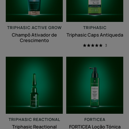
TRIPHASIC ACTIVE GROW
TRIPHASIC
Champô Ativador de
Triphasic Caps Antiqueda
Crescimento
3
Triphasic
FORTICEA
Reactional
Loção
Cuidado
Tónica
2
Fortificante
em
-
1
com
Antiqueda
óleos
&
essenciais
Crescimento
&
TRIPHASIC REACTIONAL
FORTICEA
mentol
Triphasic Reactional
FORTICEA Loção Tónica