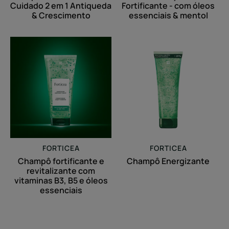
Cuidado 2 em 1 Antiqueda
Fortificante - com óleos
& Crescimento
essenciais & mentol
Champô
Champô
fortificante
Energizante
e
revitalizante
com
vitaminas
B3,
B5
e
FORTICEA
FORTICEA
óleos
Champô fortificante e
Champô Energizante
essenciais
revitalizante com
vitaminas B3, B5 e óleos
essenciais