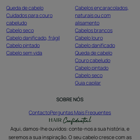
Queda de cabelo
Cabelos encaracolados,
Cuidados para couro
naturais ou com
cabeludo
alisamento
Cabelo seco
Cabelos brancos
Cabelo danificado, frágil
Cabelo louro
Cabelo pintado
Cabelo danificado
Cabelo sem vida
Queda de cabelo
Couro cabeludo
Cabelo pintado
Cabelo seco
Guia capilar
SOBRE NÓS
Contacto
Perguntas Mais Frequentes
Aqui, damos-lhe ouvidos: conte-nos a sua história, e
seremos a sua inspiração. O seu cabelo cresce com as