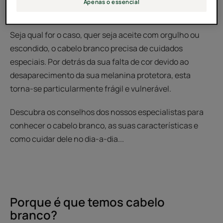
Apenas o essencial
envelhecimento.
Seja qual for o caso, quer seja aceite com orgulho ou
escondido, o cabelo branco precisa de cuidados
especiais. Por detrás da sua falta de cor devido ao
desaparecimento da sua melanina protetora, esta
torna-se particularmente frágil e vulnerável.
Descubra os conselhos dos nossos especialistas para
conhecer o cabelo branco, as suas características e
como cuidar dele no dia-a-dia...
Porque é que temos cabelo
branco?