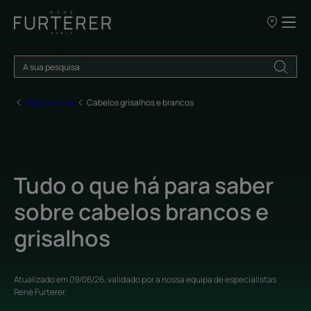
OS
NOSSOS
PONTOS
DE
VENDA
Página inicial
Cabelos grisalhos e brancos
Tudo o que há para saber
sobre cabelos brancos e
grisalhos
Atualizado em
09/06/26
, validado por
a nossa equipa de especialistas
René Furterer
.