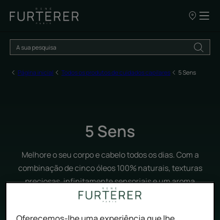
OS
NOSSOS
PONTOS
DE
VENDA
Página inicial
Todos os produtos de cuidados capilares
5 Sens
5 Sens
Melhore o seu corpo e cabelo todos os dias. Com a
combinação de cinco óleos 100% naturais, texturas
preciosas, infinitamente sensoriais e um aroma
cativante, o ritual Sublimador revela uma experiência
de beleza sem precedentes, para realçar e proteger o
Oferecemos-lhe uma experiência que lhe