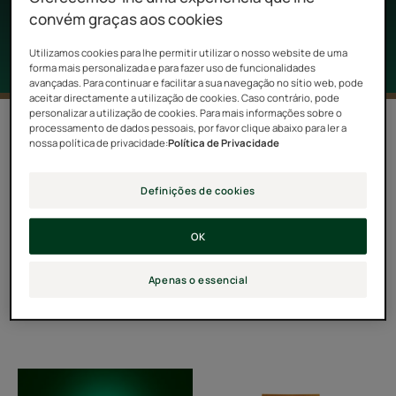
corpo e o cabelo todos os dias.
convém graças aos cookies
Utilizamos cookies para lhe permitir utilizar o nosso website de uma
forma mais personalizada e para fazer uso de funcionalidades
avançadas. Para continuar e facilitar a sua navegação no sítio web, pode
aceitar directamente a utilização de cookies. Caso contrário, pode
personalizar a utilização de cookies. Para mais informações sobre o
4 resultados "5 Sens"
processamento de dados pessoais, por favor clique abaixo para ler a
nossa política de privacidade:
Política de Privacidade
Definições de cookies
Com a combinação de cinco óleos 100% naturais,
texturas preciosas, infinitamente sensoriais e um
OK
aroma cativante, o ritual Sublimador revela uma
experiência de beleza sem precedentes, para realçar e
Apenas o essencial
proteger o corpo e o cabelo todos os dias.
Bálsamo
Champô