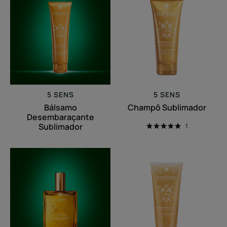
Desembaraçante
Sublimador
Sublimador
5 SENS
5 SENS
Bálsamo
Champô Sublimador
Desembaraçante
Sublimador
1
Óleo
Óleo
Seco
de
Sublimador
Duche
para
Sublimador
Cabelo
e