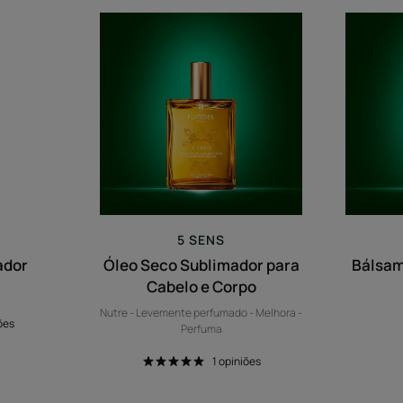
ô
Óleo
ador
Seco
Sublimador
para
Cabelo
e
Corpo
5 SENS
ador
Óleo Seco Sublimador para
Bálsa
Cabelo e Corpo
Nutre - Levemente perfumado - Melhora -
ões
Perfuma
1
opiniões