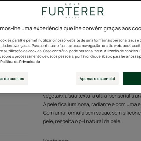
Preciosa textura c
Ingredientes ativos
mos-lhe uma experiência que lhe convém graças aos coo
Tubo
Tubo
200ml
ookies para lhe permitir utilizar o nosso website de uma forma mais personalizada e 
idades avançadas. Para continuar e facilitar a sua navegação no sítio web, pode aceit
 a utilização de cookies. Caso contrário, pode personalizar a utilização de cookies. 
 sobre o processamento de dados pessoais, por favor clique abaixo para ler a nossa p
:
Política de Privacidade
Este óleo de limpeza sublimador desperta o
es de cookies
Apenas o essencial
envolvendo o corpo numa fragrância cativ
vegetais, a sua textura ultra-sensorial t
A pele fica luminosa, radiante e com uma 
Com uma fórmula sem sabão, sem silicone e
pele, respeita o pH natural da pele.