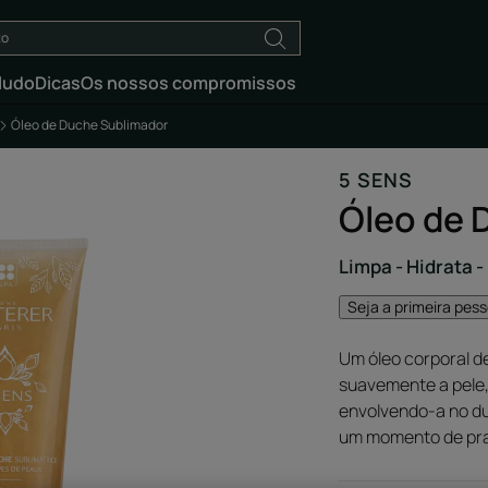
ludo
Dicas
Os nossos compromissos
Óleo de Duche Sublimador
5 SENS
Óleo de 
Limpa - Hidrata 
Seja a primeira pes
Um óleo corporal de
suavemente a pele
envolvendo-a no du
um momento de praz