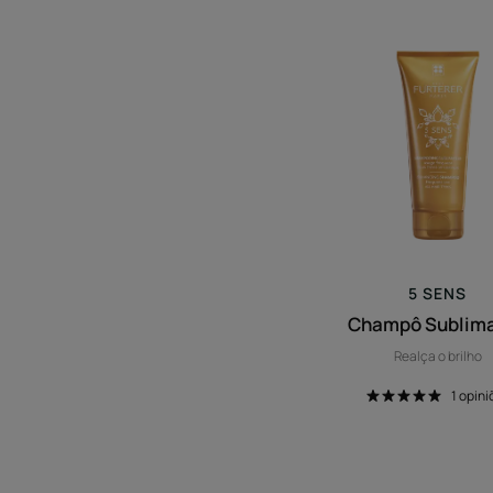
Champ
Sublim
5 SENS
Champô Sublim
Realça o brilho
1
opini