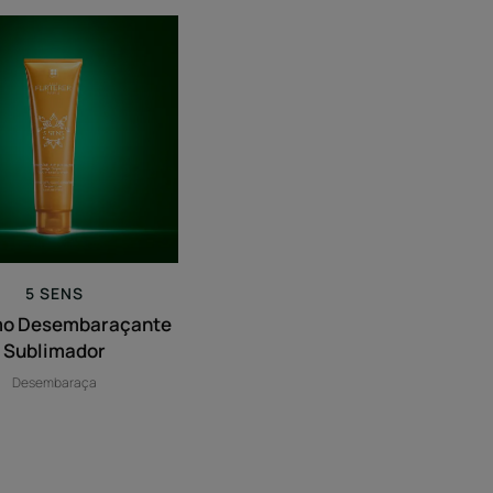
Bálsamo
Desembaraçante
Sublimador
5 SENS
mo Desembaraçante
Sublimador
Desembaraça