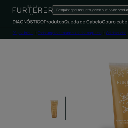
DIAGNÓSTICO
Produtos
Queda de Cabelo
Couro cabe
Página inicial
Todos os produtos de cuidados capilares
Gel de duche