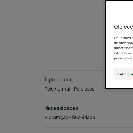
Oferece
Utilizamos c
de funcional
directamente
informações
privacidade
Definiçõ
Tipo de pele
Pele normal - Pele seca
Necessidades
Hidratação - Suavidade