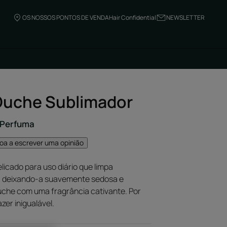
OS NOSSOS PONTOS DE VENDA
Hair Confidential
NEWSLETTER
Duche Sublimador
- Perfuma
soa a escrever uma opinião
licado para uso diário que limpa
, deixando-a suavemente sedosa e
che com uma fragrância cativante. Por
er inigualável.