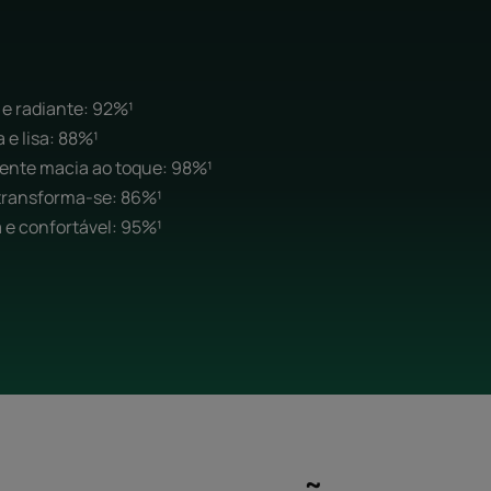
 e radiante: 92%¹
 e lisa: 88%¹
lmente macia ao toque: 98%¹
 transforma-se: 86%¹
a e confortável: 95%¹