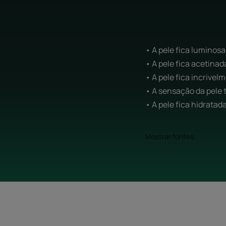
• A pele fica luminosa
• A pele fica acetinada
• A pele fica incrive
• A sensação da pele
• A pele fica hidratad
Mostrar fontes