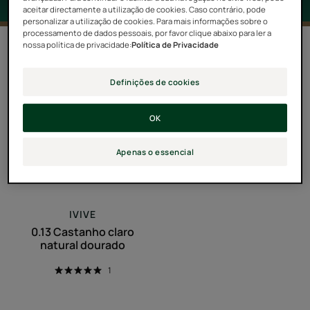
aceitar directamente a utilização de cookies. Caso contrário, pode
personalizar a utilização de cookies. Para mais informações sobre o
processamento de dados pessoais, por favor clique abaixo para ler a
1 resultado "IVIVE"
nossa política de privacidade:
Política de Privacidade
#PROUDTOBENATURAL
Definições de cookies
0.13
OK
Castanho
claro
Apenas o essencial
natural
dourado
IVIVE
0.13 Castanho claro
natural dourado
1