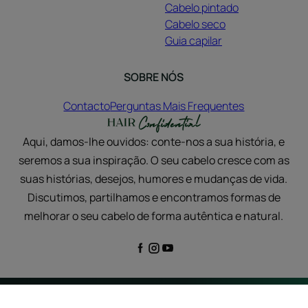
Cabelo pintado
Cabelo seco
Guia capilar
SOBRE NÓS
Contacto
Perguntas Mais Frequentes
Aqui, damos-lhe ouvidos: conte-nos a sua história, e
seremos a sua inspiração. O seu cabelo cresce com as
suas histórias, desejos, humores e mudanças de vida.
Discutimos, partilhamos e encontramos formas de
melhorar o seu cabelo de forma autêntica e natural.
Informação legal
Política de Privacidade
Definições de cookies