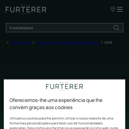
OS
NOSSOS
PONTOS
DE
VENDA
Página inicial
Todos os produtos de cuidados capilares
IVIVE
IVIVE
#PROUDTOBENATURAL
Oferecemos-lhe uma experiência que lhe
convém graças aos cookies
Utilizamos cookies para lhe permitir utilizar o nosso website de uma
forma mais personalizada e para fazer uso de funcionalidades
avançadas. Para continuar e facilitar a sua navegação no sítio web, pode