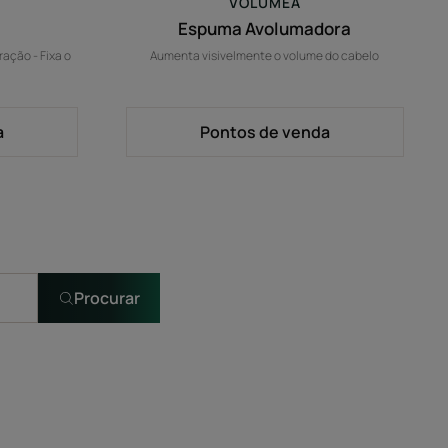
VOLUMEA
Espuma Avolumadora
ação - Fixa o
Aumenta visivelmente o volume do cabelo
a
Pontos de venda
Procurar