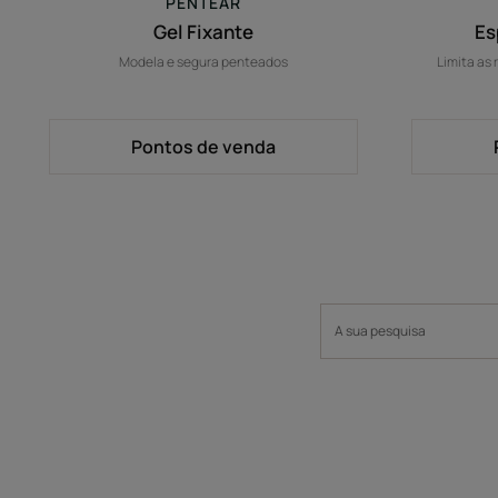
PENTEAR
Gel Fixante
Es
Modela e segura penteados
Limita as
Pontos de venda