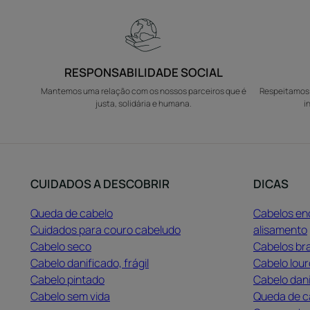
RESPONSABILIDADE SOCIAL
Mantemos uma relação com os nossos parceiros que é
Respeitamos 
justa, solidária e humana.
i
CUIDADOS A DESCOBRIR
DICAS
Queda de cabelo
Cabelos en
Cuidados para couro cabeludo
alisamento
Cabelo seco
Cabelos br
Cabelo danificado, frágil
Cabelo lour
Cabelo pintado
Cabelo dan
Cabelo sem vida
Queda de c