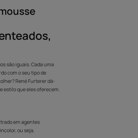
e mousse
penteados,
dos são iguais. Cada uma
rdo com o seu tipo de
colher? René Furterer dá-
e estilo que eles oferecem.
entrado em agentes
ncolor, ou seja,