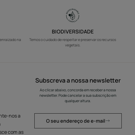
BIODIVERSIDADE
 enraizado na
Temos o cuidado de respeitar e preservar os recursos
vegetais.
Subscreva a nossa newsletter
Ao clicar abaixo, concorda em receber a nossa
newsletter. Pode cancelar a sua subscrição em
qualquer altura.
nte-nos a
O seu endereço de e-mail
a
esce com as