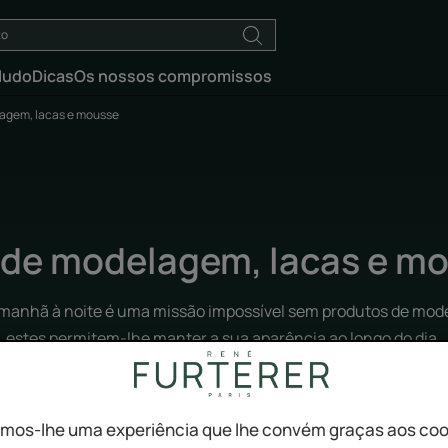
ludo
Dicas
Os nossos compromissos
lagem, lacas e mousse
 de modelagem, lacas e m
 manhã à noite é uma missão impossível sem produtos de mo
estes permitem-lhe manter a sua aparência ao longo do dia.
mos-lhe uma experiência que lhe convém graças aos coo