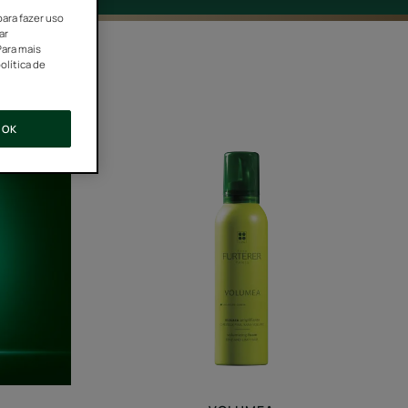
para fazer uso
ar
Para mais
olítica de
OK
Espuma
Avolumadora