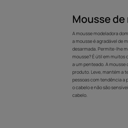
Mousse de
A mousse modeladora doma o
a mousse é agradável de ma
desarmada. Permite-lhe m
mousse? É útil em muitos c
a um penteado. A mousse c
produto. Leve, mantém a t
pessoas com tendência a 
o cabelo e não são sensív
cabelo.