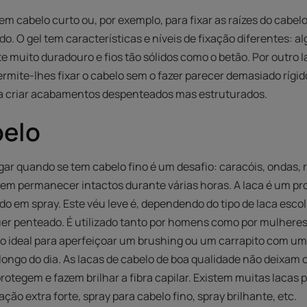
 em cabelo curto ou, por exemplo, para fixar as raízes do cabe
. O gel tem características e níveis de fixação diferentes: 
 muito duradouro e fios tão sólidos como o betão. Por outro l
permite-lhes fixar o cabelo sem o fazer parecer demasiado rígido
ra criar acabamentos despenteados mas estruturados.
belo
r quando se tem cabelo fino é um desafio: caracóis, ondas, r
e em permanecer intactos durante várias horas. A laca é um 
do em spray. Este véu leve é, dependendo do tipo de laca escol
quer penteado. É utilizado tanto por homens como por mulhere
ado ideal para aperfeiçoar um brushing ou um carrapito com um 
longo do dia. As lacas de cabelo de boa qualidade não deixam
protegem e fazem brilhar a fibra capilar. Existem muitas lacas
ção extra forte, spray para cabelo fino, spray brilhante, etc.