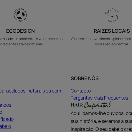
ECODESIGN
RAÍZES LOCAIS
a saúde e o ambiente, e valorizamos os
O nosso desenvolvimento global está
ngredientes ativos naturais.
nossa região central.
SOBRE NÓS
caracolados, naturais ou com
Contacto
Perguntas Mais Frequentes
ancos
o
Aqui, damos-lhe ouvidos: co
ificado
sua história, e seremos a su
abelo
inspiração. O seu cabelo cr