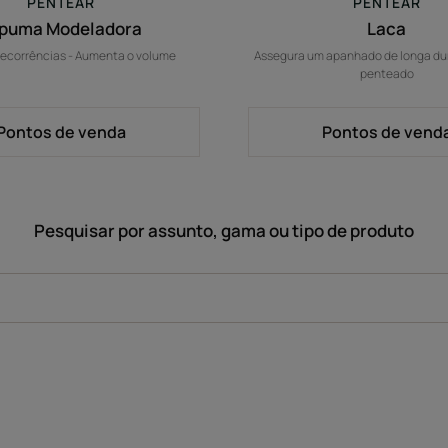
PENTEAR
PENTEAR
puma Modeladora
Laca
 recorrências - Aumenta o volume
Assegura um apanhado de longa dur
penteado
Pontos de venda
Pontos de vend
Pesquisar por assunto, gama ou tipo de produto