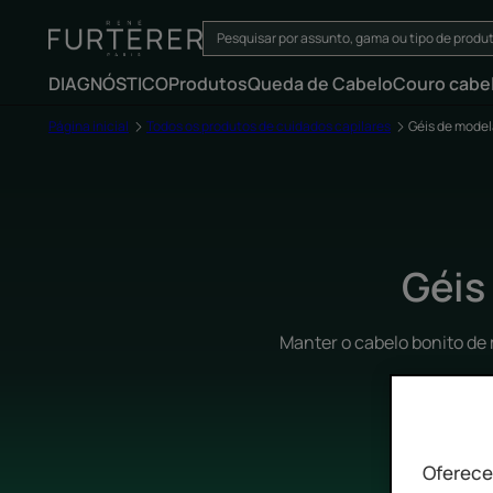
DIAGNÓSTICO
Produtos
Queda de Cabelo
Couro cabe
Página inicial
Todos os produtos de cuidados capilares
Géis de mode
Géis
Manter o cabelo bonito de
Oferece