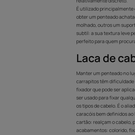
relativamente discreto.
É utilizado principalmente
obter um penteado achatado
molhado, outros um suporte
subtil: a sua textura leve 
perfeito para quem procu
Laca de ca
Manter um penteado no luga
carrapitos têm dificuldad
fixador que pode ser aplica
ser usado para fixar qual
os tipos de cabelo. É o ali
caracóis bem definidos ao 
cartão: realçam o cabelo, 
acabamentos: colorido, fixa