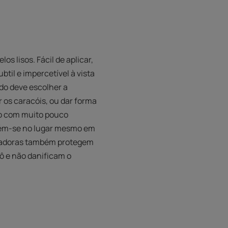
s lisos. Fácil de aplicar,
il e impercetível à vista
do deve escolher a
 os caracóis, ou dar forma
do com muito pouco
ntém-se no lugar mesmo em
eladoras também protegem
ô e não danificam o