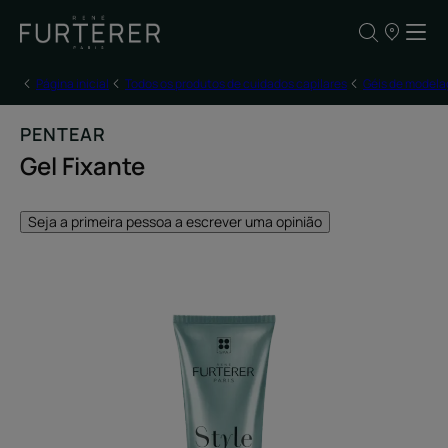
OS
NOSSOS
PONTOS
DE
Página inicial
Todos os produtos de cuidados capilares
Géis de modela
VENDA
PENTEAR
Gel Fixante
Seja a primeira pessoa a escrever uma opinião