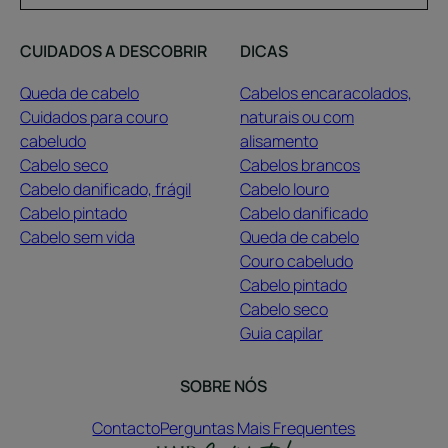
CUIDADOS A DESCOBRIR
DICAS
Queda de cabelo
Cabelos encaracolados,
Cuidados para couro
naturais ou com
cabeludo
alisamento
Cabelo seco
Cabelos brancos
Cabelo danificado, frágil
Cabelo louro
Cabelo pintado
Cabelo danificado
Cabelo sem vida
Queda de cabelo
Couro cabeludo
Cabelo pintado
Cabelo seco
Guia capilar
SOBRE NÓS
Contacto
Perguntas Mais Frequentes