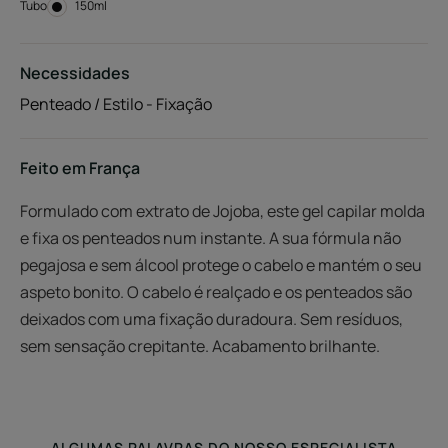
Tubo
Tubo
150ml
Necessidades
Penteado / Estilo - Fixação
Feito em França
Formulado com extrato de Jojoba, este gel capilar molda
e fixa os penteados num instante. A sua fórmula não
pegajosa e sem álcool protege o cabelo e mantém o seu
aspeto bonito. O cabelo é realçado e os penteados são
deixados com uma fixação duradoura. Sem resíduos,
sem sensação crepitante. Acabamento brilhante.
ALGUMAS PALAVRAS DO NOSSO ESPECIALISTA