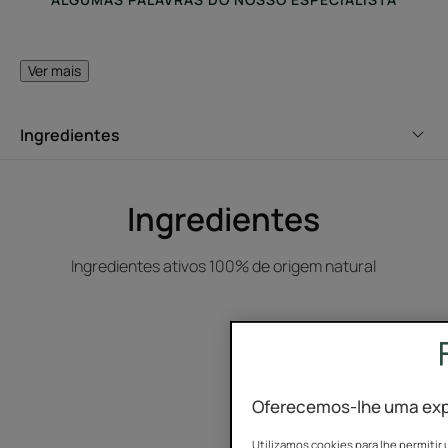
Ver mais
Uma fórmula não pegajosa que
Ingredientes
proporciona uma fixação
duradoura ao cabelo sem deixar
resíduos.
Ingredientes
Ingredientes ativos 100% de origem natural
Vantagem
Com a sua fórmula de penteado cuidada, este gel de
cabelo com extrato de Jojoba modela o cabelo e hidrata a
fibra capilar num único passo.
Oferecemos-lhe uma expe
Utilizamos cookies para lhe permitir