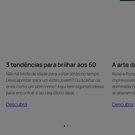
3 tendências para brilhar aos 60
A arte d
Não há limite de idade para voltar atrás no tempo.
Rose e Puna
Deve apontar para um estilo jovem? Ou aceitar os
imprevisíve
anos como um bom vinho? Aqui tem algumas ideias
dominada na
para encontrar o seu equilíbrio ideal.
acabaram de
Descubra
Descubra
Ir
Ir
Ir
para
para
para