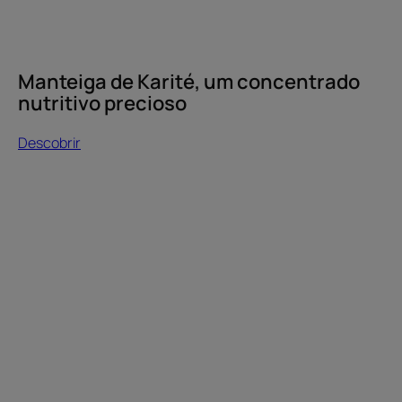
Manteiga de Karité, um concentrado
nutritivo precioso
Descobrir
Descobrir
Produtos
profissionais,
conselhos
dos
cabeleireiros
(página
a