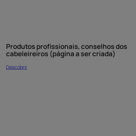
ser
criada)
Produtos profissionais, conselhos dos
cabeleireiros (página a ser criada)
Descobrir
Descobrir
Ceramidas,
escudo
antiporosidade
(página
a
ser
criada)