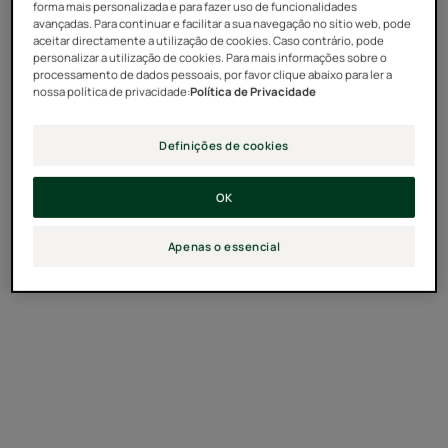
forma mais personalizada e para fazer uso de funcionalidades
pode, com o tempo, secá-lo e enfraquecê-lo. Além
avançadas. Para continuar e facilitar a sua navegação no sítio web, pode
disso, a utilização de aparelhos de secagem de alta
aceitar directamente a utilização de cookies. Caso contrário, pode
personalizar a utilização de cookies. Para mais informações sobre o
temperatura pode causar mais danos, especialmente
processamento de dados pessoais, por favor clique abaixo para ler a
porque o cabelo fica mais sensível e delicado quando
nossa política de privacidade:
Política de Privacidade
está húmido.
Definições de cookies
OK
Soluções para
Apenas o essencial
Cuidar do cabelo seco
Descobrir
Inovação
Capilar