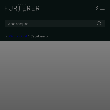
OS
NOSSOS
PONTOS
DE
VENDA
Página inicial
Cabelo seco