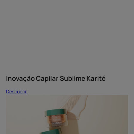
Sublime
Karité
Inovação Capilar Sublime Karité
Descobrir
Descobrir
Máscara
hidratante
ou
nutritiva?