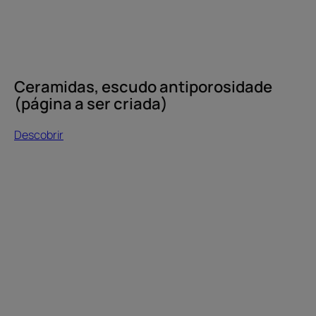
Ceramidas, escudo antiporosidade
(página a ser criada)
Descobrir
Veja
o
nosso
diagnóstico
Cabelo
seco
ou
danificado.
Não
tem