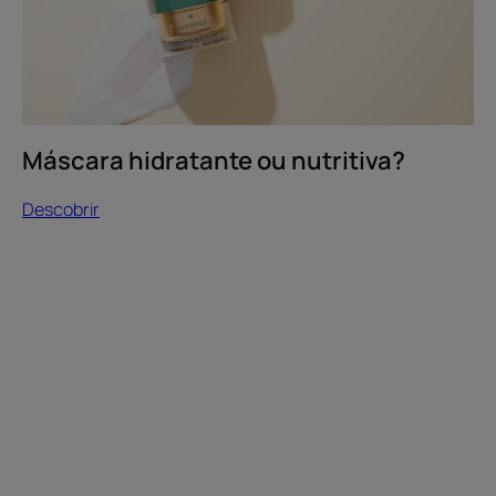
Máscara hidratante ou nutritiva?
Descobrir
Descobrir
Manteiga
de
Karité,
um
concentrado
nutritivo
precioso