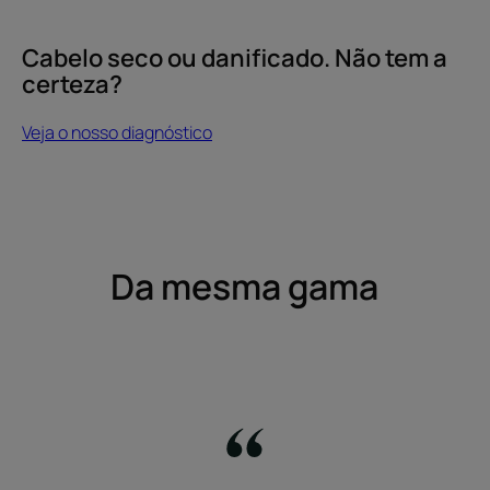
a
certeza?
Cabelo seco ou danificado. Não tem a
certeza?
Veja o nosso diagnóstico
Da mesma gama