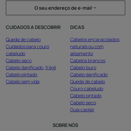
O seu endereço de e-mail
CUIDADOS A DESCOBRIR
DICAS
Queda de cabelo
Cabelos encaracolados,
Cuidados para couro
naturais ou com
cabeludo
alisamento
Cabelo seco
Cabelos brancos
Cabelo danificado, frágil
Cabelo louro
Cabelo pintado
Cabelo danificado
Cabelo sem vida
Queda de cabelo
Couro cabeludo
Cabelo pintado
Cabelo seco
Guia capilar
SOBRE NÓS