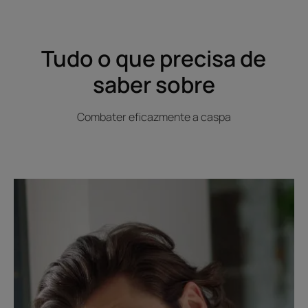
Tudo o que precisa de
saber sobre
Combater eficazmente a caspa
Descubra
Eliminar
a
caspa
do
cabelo