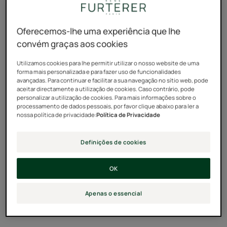
Eliminar a caspa do cabelo
Como posso fazê-lo?
Oferecemos-lhe uma experiência que lhe
convém graças aos cookies
Descubra
Descubra
Utilizamos cookies para lhe permitir utilizar o nosso website de uma
Caspa
forma mais personalizada e para fazer uso de funcionalidades
avançadas. Para continuar e facilitar a sua navegação no sítio web, pode
seca
aceitar directamente a utilização de cookies. Caso contrário, pode
ou
personalizar a utilização de cookies. Para mais informações sobre o
oleosa
processamento de dados pessoais, por favor clique abaixo para ler a
nossa política de privacidade:
Política de Privacidade
Definições de cookies
OK
Apenas o essencial