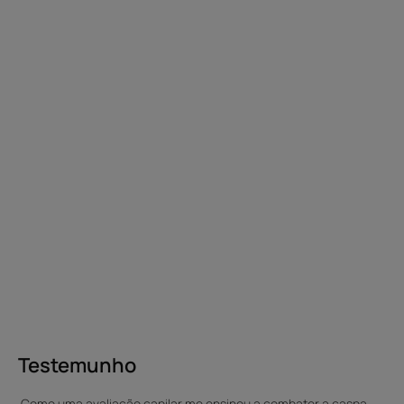
Testemunho
Como uma avaliação capilar me ensinou a combater a caspa.