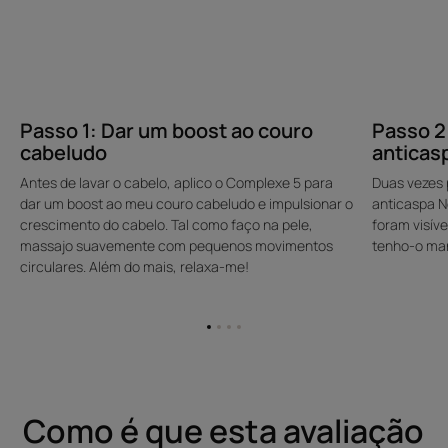
Passo 1: Dar um boost ao couro
Passo 2
cabeludo
anticas
Antes de lavar o cabelo, aplico o Complexe 5 para
Duas vezes
dar um boost ao meu couro cabeludo e impulsionar o
anticaspa N
crescimento do cabelo. Tal como faço na pele,
foram visíve
massajo suavemente com pequenos movimentos
tenho-o man
circulares. Além do mais, relaxa-me!
Ir
Ir
Ir
Ir
para
para
para
para
o
o
o
o
item
item
item
item
1
2
3
4
Como é que esta avaliação