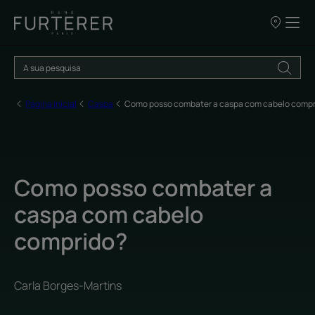
OS
NOSSOS
PONTOS
DE
VENDA
Página inicial
Caspa
Como posso combater a caspa com cabelo compr
Como posso combater a
caspa com cabelo
comprido?
Carla Borges-Martins