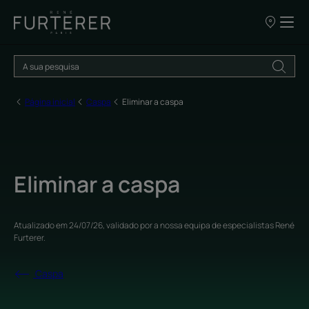
OS
NOSSOS
PONTOS
DE
VENDA
Página inicial
Caspa
Eliminar a caspa
Eliminar a caspa
Atualizado em
24/07/26
, validado por
a nossa equipa de especialistas René
Furterer
.
Caspa