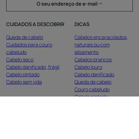
O seu endereço de e-mail
CUIDADOS A DESCOBRIR
DICAS
Queda de cabelo
Cabelos encaracolados,
Cuidados para couro
naturais ou com
cabeludo
alisamento
Cabelo seco
Cabelos brancos
Cabelo danificado, frágil
Cabelo louro
Cabelo pintado
Cabelo danificado
Cabelo sem vida
Queda de cabelo
Couro cabeludo
Cabelo pintado
Cabelo seco
Guia capilar
SOBRE NÓS