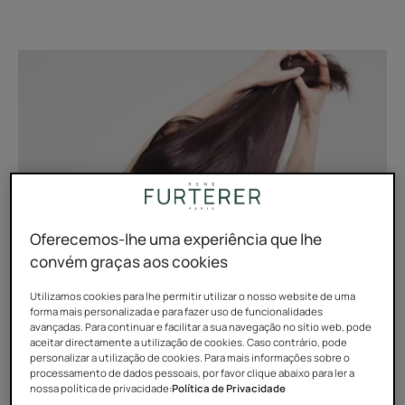
Oferecemos-lhe uma experiência que lhe
convém graças aos cookies
Utilizamos cookies para lhe permitir utilizar o nosso website de uma
forma mais personalizada e para fazer uso de funcionalidades
avançadas. Para continuar e facilitar a sua navegação no sítio web, pode
aceitar directamente a utilização de cookies. Caso contrário, pode
personalizar a utilização de cookies. Para mais informações sobre o
Porque é que ficamos com
processamento de dados pessoais, por favor clique abaixo para ler a
nossa política de privacidade:
Política de Privacidade