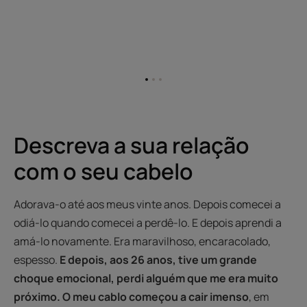
Ir
Ir
Ir
para
para
para
o
o
o
item
item
item
1
2
3
Descreva a sua relação
com o seu cabelo
Adorava-o até aos meus vinte anos. Depois comecei a
odiá-lo quando comecei a perdê-lo. E depois aprendi a
amá-lo novamente. Era maravilhoso, encaracolado,
espesso.
E depois, aos 26 anos, tive um grande
choque emocional, perdi alguém que me era muito
próximo. O meu cablo começou a cair imenso
, em