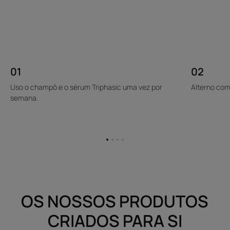
01
02
Uso o champô e o sérum Triphasic uma vez por
Alterno com
semana.
Ir
Ir
Ir
Ir
para
para
para
para
o
o
o
o
item
item
item
item
1
2
3
4
OS NOSSOS PRODUTOS
CRIADOS PARA SI