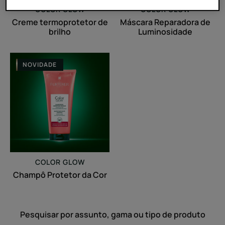
COLOR GLOW
COLOR GLOW
Creme termoprotetor de
Máscara Reparadora de
brilho
Luminosidade
Champô
NOVIDADE
Protetor
da
Cor
COLOR GLOW
Champô Protetor da Cor
Pesquisar por assunto, gama ou tipo de produto