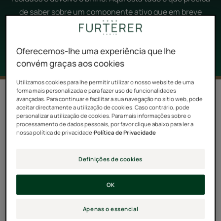
de saber sobre um componente ativo que em breve
estará no topo da sua lista de compras.
Oferecemos-lhe uma experiência que lhe
convém graças aos cookies
Utilizamos cookies para lhe permitir utilizar o nosso website de uma
forma mais personalizada e para fazer uso de funcionalidades
3 resultados "Vinagre, o ingrediente
avançadas. Para continuar e facilitar a sua navegação no sítio web, pode
perfeito para cabelos com coloração"
aceitar directamente a utilização de cookies. Caso contrário, pode
personalizar a utilização de cookies. Para mais informações sobre o
processamento de dados pessoais, por favor clique abaixo para ler a
Creme
Máscara
nossa política de privacidade:
Política de Privacidade
NOVIDADE
NOVIDADE
termoprotetor
Reparadora
de
de
Definições de cookies
brilho
Luminosidade
OK
Apenas o essencial