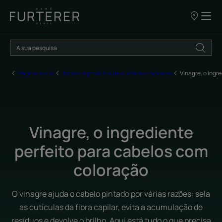
OS
NOSSOS
PONTOS
DE
VENDA
Página inicial
Todos os produtos de cuidados capilares
Vinagre, o ingr
Vinagre, o ingrediente
perfeito para cabelos com
coloração
O vinagre ajuda o cabelo pintado por várias razões: sela
as cutículas da fibra capilar, evita a acumulação de
resíduos e devolve o brilho. Aqui está tudo o que precisa