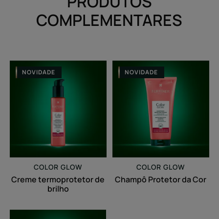
PRODUTOS
COMPLEMENTARES
Creme
Champô
NOVIDADE
NOVIDADE
termoprotetor
Protetor
de
da
brilho
Cor
COLOR GLOW
COLOR GLOW
Creme termoprotetor de
Champô Protetor da Cor
brilho
Concentrado