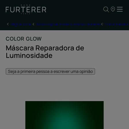
OS
NOSSOS
PONTOS
DE
Página inicial
Todos os produtos de cuidados capilares
Condicionador
VENDA
COLOR GLOW
Máscara Reparadora de
Luminosidade
Seja a primeira pessoa a escrever uma opinião