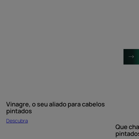
Descubra
Descubra
Vinagre,
Que
o
champô
seu
para
aliado
cabelos
para
pintados?
cabelos
pintados
Vinagre, o seu aliado para cabelos
pintados
Descubra
Que cha
pintado