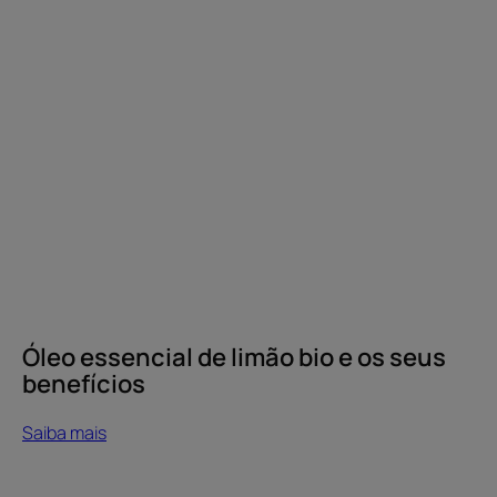
mais
Óleo
essencial
de
limão
bio
e
os
seus
benefícios
Óleo essencial de limão bio e os seus
benefícios
Saiba mais
Saiba
mais