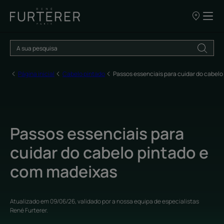
OS
NOSSOS
PONTOS
DE
VENDA
Página inicial
Cabelo pintado
Passos essenciais para cuidar do cabelo
Passos essenciais para
cuidar do cabelo pintado e
com madeixas
Atualizado em
09/06/26
, validado por
a nossa equipa de especialistas
René Furterer
.