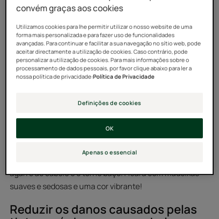
convém graças aos cookies
Utilizamos cookies para lhe permitir utilizar o nosso website de uma
forma mais personalizada e para fazer uso de funcionalidades
Tenha em atenção que a água dura
avançadas. Para continuar e facilitar a sua navegação no sítio web, pode
aceitar directamente a utilização de cookies. Caso contrário, pode
da torneira pode tornar o cabelo
personalizar a utilização de cookies. Para mais informações sobre o
processamento de dados pessoais, por favor clique abaixo para ler a
pintado baço
nossa política de privacidade:
Política de Privacidade
A água dura da torneira embota o cabelo pintado,
Definições de cookies
retirando-lhe o seu brilho saudável. Para neutralizar a
água dura da torneira, utilize um champô com um pH
OK
ligeiramente ácido, combinado com um cuidado à base
de vinagre. Os cuidados à base de vinagre selam as
Apenas o essencial
cutículas da fibra capilar e evitam que a sujidade se
agarre ao cabelo e o torne baço. Ficará com madeixas
suaves e sedosas e uma cor vibrante!
Reduzir os danos causados pelas