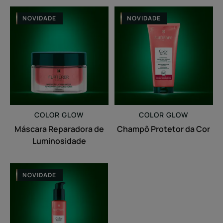
Máscara
Champô
NOVIDADE
NOVIDADE
Reparadora
Protetor
de
da
Luminosidade
Cor
COLOR GLOW
COLOR GLOW
Máscara Reparadora de
Champô Protetor da Cor
Luminosidade
Creme
NOVIDADE
termoprotetor
de
brilho