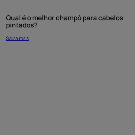
Qual é o melhor champô para cabelos
pintados?
Saiba mais
Saiba
mais
O
nosso
compromisso
com
a
utilização
de