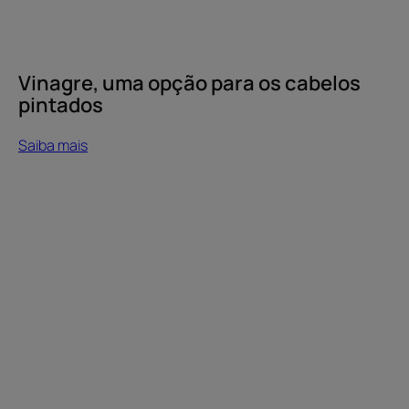
Vinagre, uma opção para os cabelos
pintados
Saiba mais
Saiba
mais
Cor
do
cabelo
que
desbota:
o
que
é
que
pode