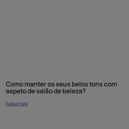
Como
manter
os
seus
belos
tons
com
aspeto
de
salão
de
beleza?
Como manter os seus belos tons com
aspeto de salão de beleza?
Saiba mais
Saiba
mais
Qual