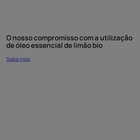
óleo
essencial
de
limão
bio
O nosso compromisso com a utilização
de óleo essencial de limão bio
Saiba mais
Saiba
mais
Vinagre,
uma
opção
para
os
cabelos
pintados