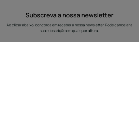
Subscreva a nossa newsletter
Ao clicar abaixo, concorda em receber a nossa newsletter. Pode cancelar a
sua subscrição em qualquer altura.
O seu endereço de e-mail
CUIDADOS A DESCOBRIR
DICAS
Queda de cabelo
Cabelos encaracolados,
Cuidados para couro
naturais ou com
cabeludo
alisamento
Cabelo seco
Cabelos brancos
Cabelo danificado, frágil
Cabelo louro
Cabelo pintado
Cabelo danificado
Cabelo sem vida
Queda de cabelo
Couro cabeludo