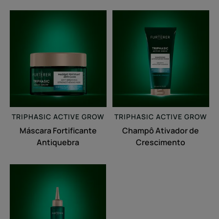
Máscara
Champô
Fortificante
Ativador
Antiquebra
de
Crescimento
TRIPHASIC
ACTIVE GROW
TRIPHASIC
ACTIVE GROW
Máscara Fortificante
Champô Ativador de
Antiquebra
Crescimento
Sérum
Acelerador
de
Crescimento