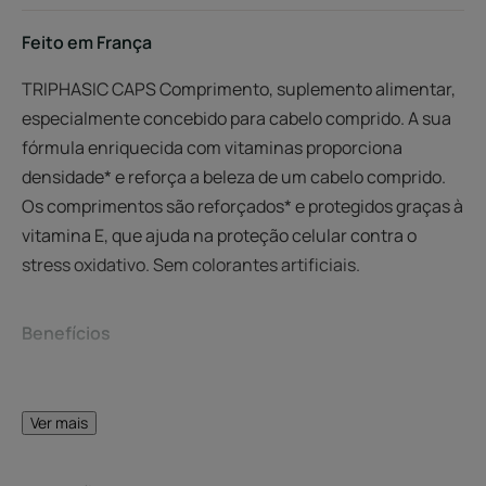
Feito em França
TRIPHASIC CAPS Comprimento, suplemento alimentar,
especialmente concebido para cabelo comprido. A sua
fórmula enriquecida com vitaminas proporciona
densidade* e reforça a beleza de um cabelo comprido.
Os comprimentos são reforçados* e protegidos graças à
vitamina E, que ajuda na proteção celular contra o
stress oxidativo. Sem colorantes artificiais.
Benefícios
• REFORÇA O COMPRIMENTO: este suplemento alimentar
para o cabelo diminui a quebra* e protege os
Ver mais
comprimentos graças à vitamina E que contribui para
proteção celular contra o stress oxidativo.
*Teste de satisfação, em 72 consumidores com 1 cápsula