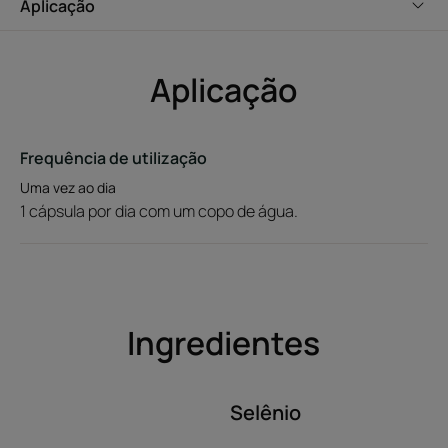
Aplicação
por dia, durante 3 meses.
Cabelo sedoso e denso: o cabelo fica mais forte* e mais
bonito.
Aplicação
Tome uma cápsula de manhã
Frequência de utilização
Textura
Uma vez ao dia
1 cápsula por dia com um copo de água.
*Teste de satisfação, em 72 consumidores com 1 cápsula por dia durante 3
meses.
Ingredientes
Selênio