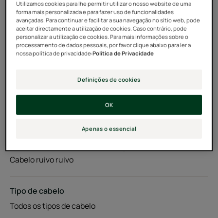
Utilizamos cookies para lhe permitir utilizar o nosso website de uma
forma mais personalizada e para fazer uso de funcionalidades
avançadas. Para continuar e facilitar a sua navegação no sítio web, pode
Cápsulas
Cápsulas
90 Unidades
aceitar directamente a utilização de cookies. Caso contrário, pode
personalizar a utilização de cookies. Para mais informações sobre o
processamento de dados pessoais, por favor clique abaixo para ler a
nossa política de privacidade:
Política de Privacidade
Pode ser utilizado para
Adultos
Definições de cookies
Cor do cabelo
OK
Cabelo loiro natural - com mechas - clareado - Cabelo
Apenas o essencial
loiro descolorido - Cabelo escuro - Cabelo castanho
claro - Cabelo colorido - Cabelo grisalho ou branco -
Cabelo ruivo ruivo
Tipo de cabelo
Todos os tipos de cabelo