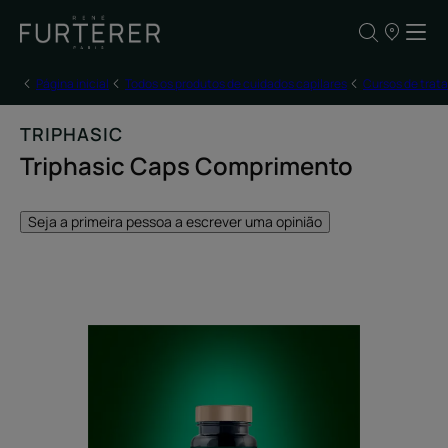
OS
NOSSOS
PONTOS
DE
Página inicial
Todos os produtos de cuidados capilares
Cursos de trat
VENDA
TRIPHASIC
Triphasic Caps Comprimento
Seja a primeira pessoa a escrever uma opinião