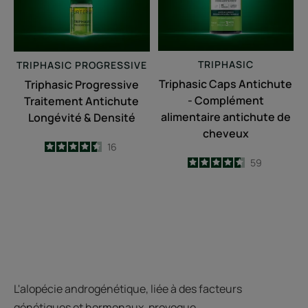
&
alimentaire
Densité
antichute
de
cheveux
TRIPHASIC
TRIPHASIC
PROGRESSIVE
Triphasic Caps Antichute
Triphasic Progressive
- Complément
Traitement Antichute
alimentaire antichute de
Longévité & Densité
cheveux
4.5
/
5
16
-
4.6
/
5
59
-
L'alopécie androgénétique, liée à des facteurs
génétiques et hormonaux, provoque