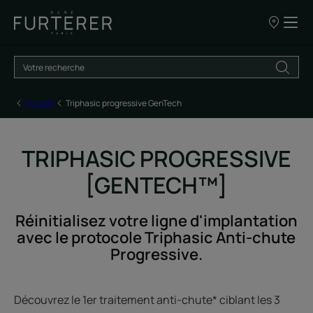
Nos
points
de
vente
Accueil
Triphasic progressive GenTech
TRIPHASIC PROGRESSIVE
[GENTECH™]
Réinitialisez votre ligne d'implantation
avec le protocole Triphasic Anti-chute
Progressive.
Découvrez le 1er traitement anti-chute* ciblant les 3