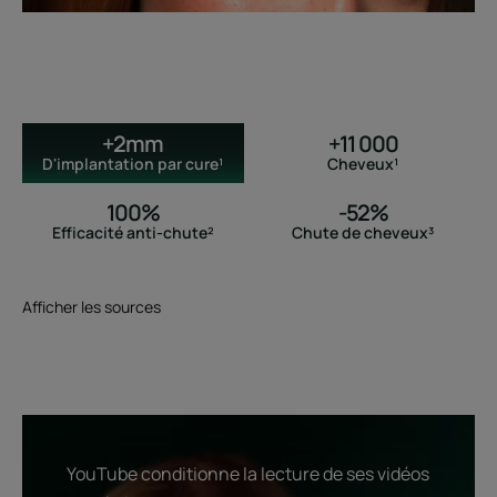
+2mm
+11 000
D'implantation par cure¹
Cheveux¹
100%
-52%
Efficacité anti-chute²
Chute de cheveux³
Afficher les sources
YouTube conditionne la lecture de ses vidéos