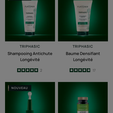
Antichute
Densifiant
Longévité
Longévité
TRIPHASIC
TRIPHASIC
Shampooing Antichute
Baume Densifiant
Longévité
Longévité
5
/
5
2
4.9
/
5
17
-
-
Triphasic
Triphasic
NOUVEAU
Progressive
Caps
Traitement
Antichute
Antichute
-
Longévité
Complément