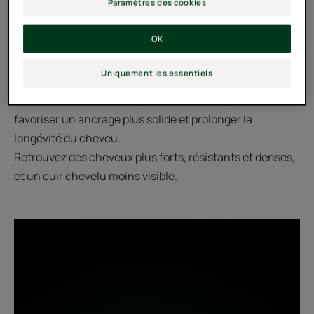
Paramètres des cookies
Un protocole complet, cliniquement prouvé et testé
OK
sous contrôle dermatologique, pour des résultats
inégalés.
Uniquement les essentiels
Stimulez le cuir chevelu, renforcez la fibre, pour
favoriser un ancrage plus solide et prolonger la
longévité du cheveu.
Retrouvez des cheveux plus forts, résistants et denses,
et un cuir chevelu moins visible.