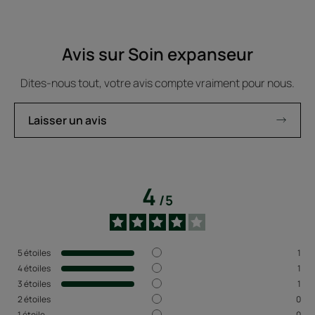
Avis sur Soin expanseur
Dites-nous tout, votre avis compte vraiment pour nous.
Laisser un avis
4
/
5
5
étoiles
1
4
étoiles
1
3
étoiles
1
2
étoiles
0
1
étoile
0