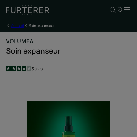
Nos
points
de
vente
Accueil
Soin expanseur
VOLUMEA
Soin expanseur
4
/
5
3
avis
-