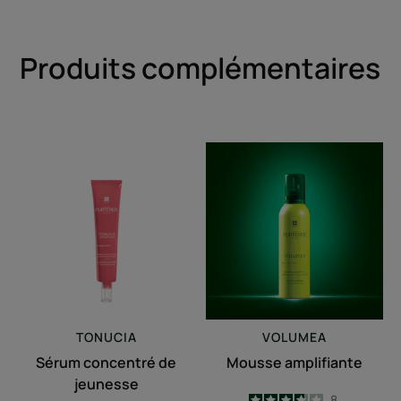
Produits complémentaires
Sérum
Mousse
concentré
amplifiante
de
jeunesse
TONUCIA
VOLUMEA
Sérum concentré de
Mousse amplifiante
jeunesse
3.8
/
5
8