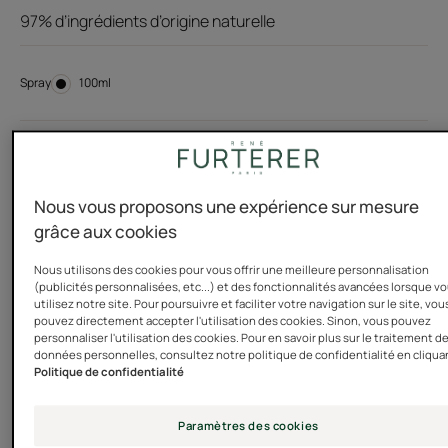
97% d’ingrédients d’origine naturelle
Spray
Spray
100ml
Utilisable par
Adultes
Nous vous proposons une expérience sur mesure
grâce aux cookies
Type de cheveux
Nous utilisons des cookies pour vous offrir une meilleure personnalisation
Cheveux fins - plats - sans volume
(publicités personnalisées, etc...) et des fonctionnalités avancées lorsque v
utilisez notre site. Pour poursuivre et faciliter votre navigation sur le site, vou
pouvez directement accepter l'utilisation des cookies. Sinon, vous pouvez
Besoin
personnaliser l'utilisation des cookies. Pour en savoir plus sur le traitement d
données personnelles, consultez notre politique de confidentialité en cliqua
Volume
Politique de confidentialité
Paramètres des cookies
Fabriqué en France