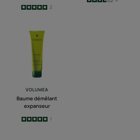
-
5
/
5
2
-
Baume
démêlant
expanseur
VOLUMEA
Baume démêlant
expanseur
5
/
5
1
-