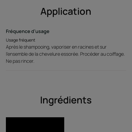
Environnement
Application
Fiche produit relative aux qualités et caractéristiques
environnementales
Fréquence d’usage
Emballage ne contenant pas de matière recyclée
Usage fréquent
Emballage non recyclable
Après le shampooing, vaporiser en racines et sur
l'ensemble de la chevelure essorée. Procéder au coiffage.
Consigne de tri
Ne pas rincer.
Ingrédients