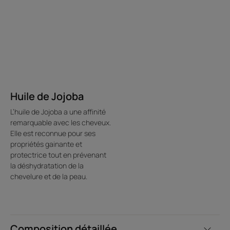
Avantages
Formule-soin coiffante, cette brume pour cheveux à
l'extrait végétal de Jojoba apporte à la coiffure une
brillance miroir instantanée, tout en hydratant la fibre
capillaire.
Huile de Jojoba
Bénéfices
L’huile de Jojoba a une affinité
remarquable avec les cheveux.
Illumine instantanément : apporte à la coiffure une
Elle est reconnue pour ses
brillance miroir tout en légèreté, sans effet gras.
propriétés gainante et
Formule-soin coiffante sans silicone : protège la fibre
protectrice tout en prévenant
capillaire et préserve la beauté des cheveux.
la déshydratation de la
Geste finition express : sublime les coiffures d'un simple
chevelure et de la peau.
geste.
Composition détaillée
Environnement