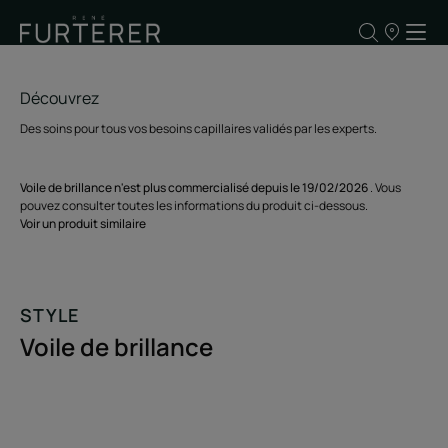
Nos
points
de
vente
Découvrez
Des soins pour tous vos besoins capillaires validés par les experts.
Voile de brillance n'est plus commercialisé depuis le 19/02/2026
. Vous
pouvez consulter toutes les informations du produit ci-dessous.
Voir un produit similaire
STYLE
Voile de brillance