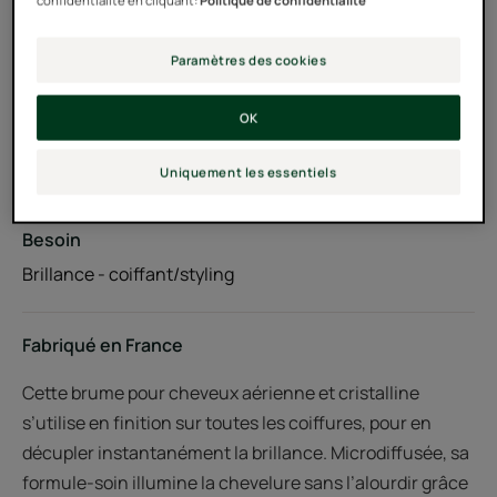
confidentialité en cliquant:
Politique de confidentialité
À l'extrait végétal de Jojoba hydratant.
Paramètres des cookies
Actifs 100% d'origine naturelle, sans silicone
OK
Aérosol
Uniquement les essentiels
Besoin
Brillance - coiffant/styling
Fabriqué en France
Cette brume pour cheveux aérienne et cristalline
s’utilise en finition sur toutes les coiffures, pour en
décupler instantanément la brillance. Microdiffusée, sa
formule-soin illumine la chevelure sans l’alourdir grâce