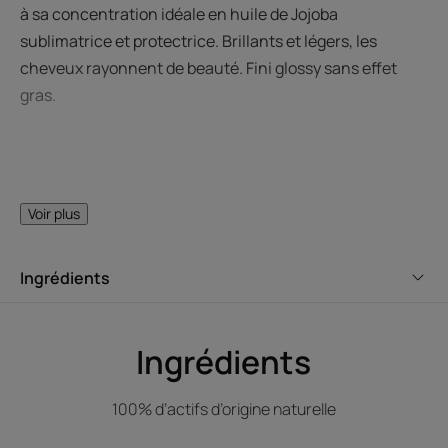
à sa concentration idéale en huile de Jojoba
sublimatrice et protectrice. Brillants et légers, les
cheveux rayonnent de beauté. Fini glossy sans effet
gras.
LE MOT DE L’EXPERT
Voir plus
Ingrédients
Une micronisation aérienne
pour des cheveux brillants sans
Ingrédients
effet gras.
100% d’actifs d’origine naturelle