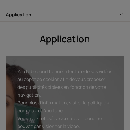
Texture
Environnement
Application
Application
Avantage de la texture
Mousse fine et onctueuse
Senteur du contenu
Parfum frais et aromatique aux huiles essentielles
YouTube conditionne la lecture de ses vidéos
*Selon test OCDE301B.
au dépôt de cookies afin de vous proposer
des publicités ciblées en fonction de votre
navigation.
Pour plus d'information, visiter la politique «
cookies » de YouTube.
Vous avez refusé ses cookies et donc ne
pouvez pas visionner la vidéo.