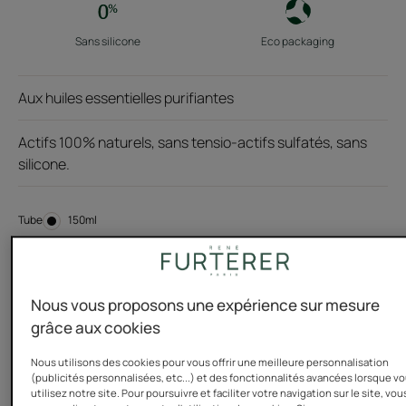
Sans silicone
Eco packaging
Aux huiles essentielles purifiantes
Actifs 100% naturels, sans tensio-actifs sulfatés, sans
silicone.
Tube
Tube
150ml
Type de cheveux
Nous vous proposons une expérience sur mesure
Cheveux gras - cheveux à tendance grasse - soins sans
grâce aux cookies
sulfate - soins sans silicone - cuir chevelu gras - cuir
chevelu à tendance grasse
Nous utilisons des cookies pour vous offrir une meilleure personnalisation
(publicités personnalisées, etc...) et des fonctionnalités avancées lorsque v
utilisez notre site. Pour poursuivre et faciliter votre navigation sur le site, vou