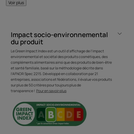
Voir plus
Avantages
Riche en huiles essentielles de Girofle, Thym, Romarin et
Orange aux vertus purifiantes et en extrait d'origine
Impact socio-environnemental
naturelle de Curbicia, ce shampoing anti-sébum agit tout
du produit
en naturalité.
Le Green Impact Index est un outil d’affichage de l’impact
environnemental et sociétal des produits cosmétiques, des
Bénéfices
compléments alimentaires ainsi que des produits de bien-être
et santé familiale, basé sur la méthodologie décrite dans
Purifie et nettoie en douceur : lave et assainit les cheveux
l’AFNOR Spec 2215. Développé en collaboration par 21
et le cuir chevelu, élimine en douceur l'excès de sébum.
entreprises, associations et fédérations, il évalue vos produits
sur plus de 50 critères pour toujours plus de
Régule la production de sébum : les cheveux regraissent
transparence !
Pour en savoir plus
moins vite, la fréquence des shampooings peut être
espacée.
Aide les cheveux à retrouver leur légèreté : durablement
assainie, la chevelure est fraîche et légère.