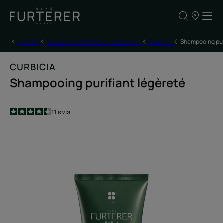
Nos
points
de
vente
Accueil
Tous les produits pour vos cheveux
Curbicia
Shampooing pur
CURBICIA
Shampooing purifiant légèreté
4.5
/
5
11
avis
-