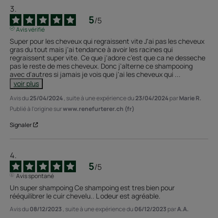
5
/
5
Avis vérifié
Super pour les cheveux qui regraissent vite J'ai pas les cheveux 
gras du tout mais j'ai tendance à avoir les racines qui 
regraissent super vite. Ce que j'adore c'est que ca ne desseche 
pas le reste de mes cheveux. Donc j'alterne ce shampooing 
avec d'autres si jamais je vois que j'ai les cheveux qui 
...
voir plus
Avis du
25/04/2024
, suite à une expérience du
23/04/2024
par
Marie R.
Publié à l'origine sur
www.renefurterer.ch (fr)
Signaler
5
/
5
Avis spontané
Un super shampoing Ce shampoing est tres bien pour 
rééquilibrer le cuir chevelu.. L odeur est agréable.
Avis du
08/12/2023
, suite à une expérience du
06/12/2023
par
A.A.