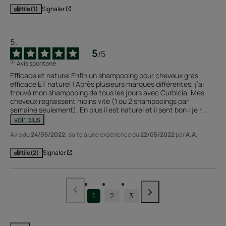
Utile
(1)
Signaler
5
/
5
Avis spontané
Efficace et naturel Enfin un shampooing pour cheveux gras 
efficace ET naturel ! Après plusieurs marques différentes, j’ai 
trouvé mon shampooing de tous les jours avec Curbicia. Mes 
cheveux regraissent moins vite (1 ou 2 shampooings par 
semaine seulement). En plus il est naturel et il sent bon : je r
...
voir plus
Avis du
24/05/2022
, suite à une expérience du
22/05/2022
par
A.A.
Utile
(2)
Signaler
1
2
3