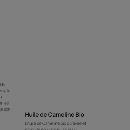
'action du Pellicer, le sérum possède un
passages de fer à lisser.
le gel-en-huile légère et délicieusement
t gras sur les cheveux.
Environnement
 la
ux, la
au
r les
te son
Huile de Cameline Bio
L'huile de Cameline bio cultivée et
produite en France, issue du