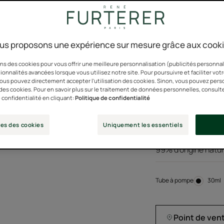
us proposons une expérience sur mesure grâce aux cook
D'ingredients
San
d'origine naturelle
d'o
ns des cookies pour vous offrir une meilleure personnalisation (publicités personnali
ionnalités avancées lorsque vous utilisez notre site. Pour poursuivre et faciliter vot
 vous pouvez directement accepter l'utilisation des cookies. Sinon, vous pouvez pers
Le soin concentré n
n des cookies. Pour en savoir plus sur le traitement de données personnelles, consult
 confidentialité en cliquant:
Politique de confidentialité
pointes abimées et 
Formule sensorielle
rinçage.
es des cookies
Uniquement les essentiels
99% d'origine nature
Tube à pompe
Tube
30ml
à
pomp
Point de ven