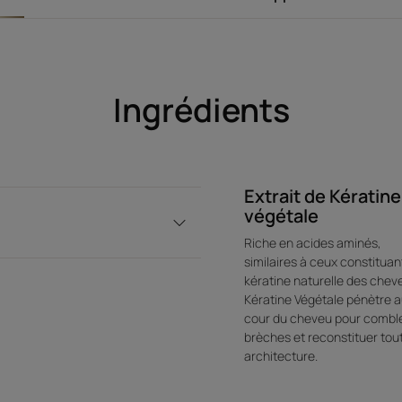
PROTÈGE LES POINTES DE LA CHALEUR : sous l
effet thermoprotecteur jusqu'à 220°C et 40 
SENSORIALITÉ INÉDITE : texture transformab
parfumée. Ne colle pas, ne laisse aucun effe
Ingrédients
Texture
Extrait de Kératine
Avantage de la texture
végétale
Galénique inédite transformable gel-en-huile,
absorbée instantanément.
Riche en acides aminés,
similaires à ceux constituant
kératine naturelle des cheve
Kératine Végétale pénètre 
cour du cheveu pour comble
brèches et reconstituer tou
architecture.