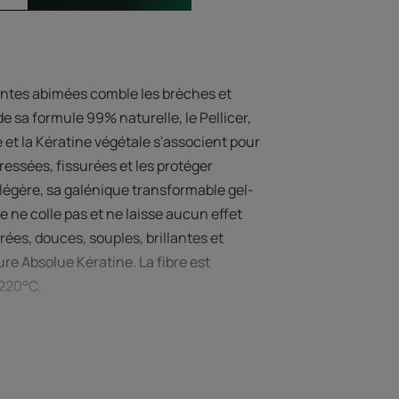
intes abimées comble les brèches et
e sa formule 99% naturelle, le Pellicer,
fe et la Kératine végétale s'associent pour
ressées, fissurées et les protéger
égère, sa galénique transformable gel-
 ne colle pas et ne laisse aucun effet
rées, douces, souples, brillantes et
e Absolue Kératine. La fibre est
 220°C.