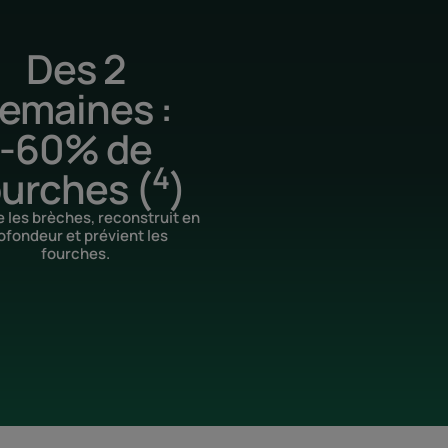
Des 2
emaines :
-60% de
4
ourches (
)
 les brèches, reconstruit en
ofondeur et prévient les
fourches.