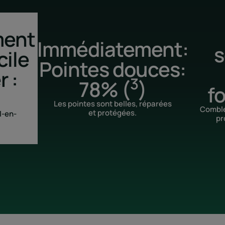
ment
Immédiatement:
s
cile
Pointes douces:
r :
3
78% (
)
f
Les pointes sont belles, réparées
Comble
et protégées.
l-en-
pr