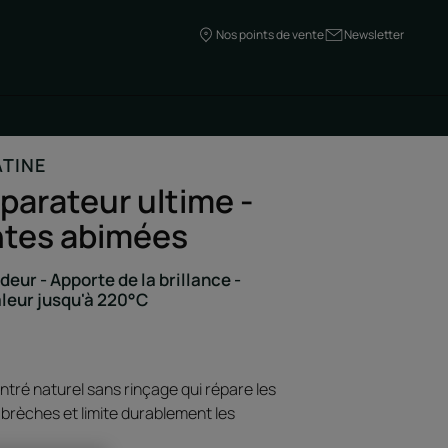
Nos points de vente
Newsletter
ATINE
parateur ultime -
ntes abimées
eur - Apporte de la brillance -
aleur jusqu'à 220°C
ntré naturel sans rinçage qui répare les
 brèches et limite durablement les