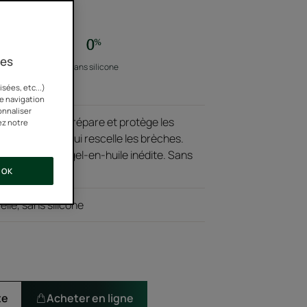
ies
s ingrédient
Sans silicone
rigine animale
sées, etc...)
re navigation
onnaliser
aturel SOS qui répare et protège les
ez notre
fourchues, et qui rescelle les brèches.
 à la galénique gel-en-huile inédite. Sans
OK
lle, sans silicone
e
te
Acheter en ligne