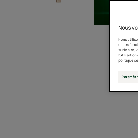
Nous vo
Nous utiliso
et des fonct
sur le site,
l'utilisatio
politique de
Paramètr