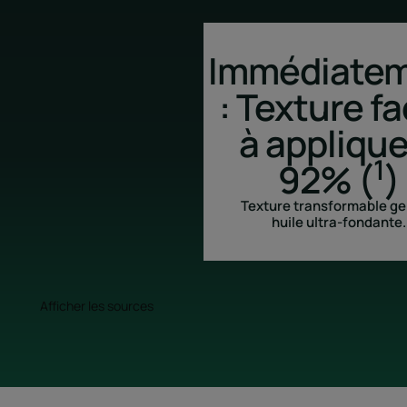
Immédiate
: Texture fa
à applique
1
92% (
)
Texture transformable ge
huile ultra-fondante.
Afficher les sources