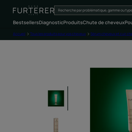
Bestsellers
Diagnostic
Produits
Chute de cheveux
Po
Accueil
Tous les produits pour vos cheveux
Sérum cheveux et cuir ch