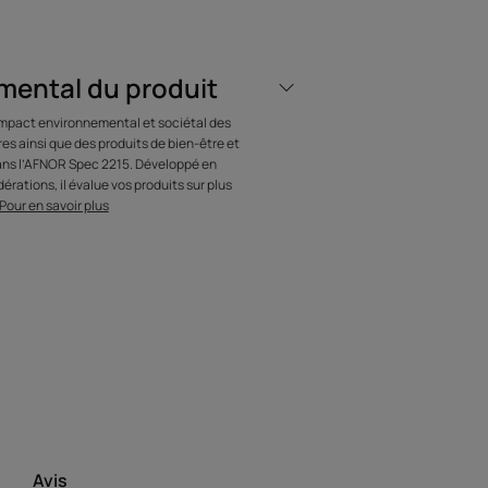
 L’EXPERT
mental du produit
’impact environnemental et sociétal des
 inédite sans
s ainsi que des produits de bien-être et
dans l’AFNOR Spec 2215. Développé en
re les pointes en
érations, il évalue vos produits sur plus
Pour en savoir plus
aucun fini gras.
ple action ciblée sur les pointes -
 brèches.
Avis