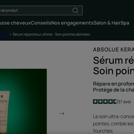
usse cheveux
Conseils
Nos engagements
Salon & HairSpa
evelu
Sérum réparateur ultime - Soin pointes abimées
ABSOLUE KER
Sérum ré
Soin poi
Répare en profond
Protège de la ch
4.6
/
5
37
avis
-
Le soin ultra-conce
pointes, comble les
fourches.