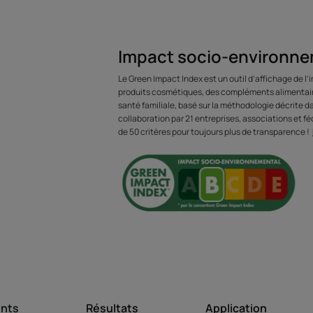
LE MOT DE
Impact socio-environne
Le Green Impact Index est un outil d’affichage de l
Une galénique
produits cosmétiques, des compléments alimentaire
santé familiale, basé sur la méthodologie décrite 
silicone qui répa
collaboration par 21 entreprises, associations et féd
de 50 critères pour toujours plus de transparence !
profondeur sans 
Bénéfices
RÉPARE IMMÉDIATEMENT ET DURABLEMENT : tri
répare et prévient les fourches, rescelle les
ents
Résultats
Application