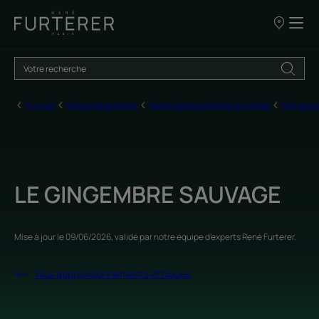
Nos
points
de
vente
Accueil
Nos engagements
Notre Responsabilité sociétale
Nos appr
LE GINGEMBRE SAUVAGE
Mise à jour le
09/06/2026
, validé par
notre équipe d'experts René Furterer
.
Nos approvisionnements éthiques