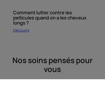
Comment lutter contre les
pellicules quand on a les cheveux
longs ?
Découvrir
Nos soins pensés pour
vous
Abonnez-vous à notre newsletter