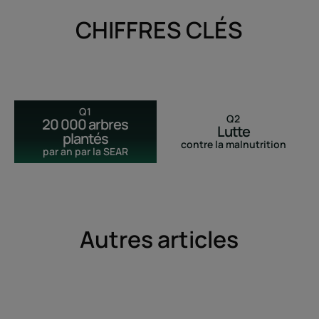
CHIFFRES CLÉS
Q1
Q2
20 000 arbres
Lutte
plantés
contre la malnutrition
par an par la SEAR
Autres articles
Découvrir