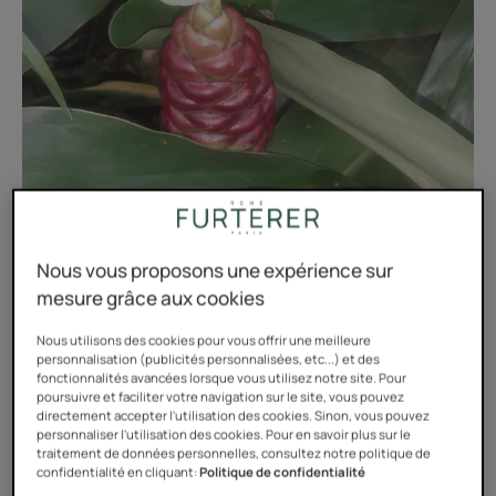
Nous vous proposons une expérience sur
mesure grâce aux cookies
Nous utilisons des cookies pour vous offrir une meilleure
personnalisation (publicités personnalisées, etc...) et des
Notre extrait de gingembre sauvage est riche en
fonctionnalités avancées lorsque vous utilisez notre site. Pour
zérumbone. C'est un composé aux propriétés
poursuivre et faciliter votre navigation sur le site, vous pouvez
directement accepter l'utilisation des cookies. Sinon, vous pouvez
détoxifiantes particulièrement actif. Il a pour vertus de
personnaliser l'utilisation des cookies. Pour en savoir plus sur le
protéger les cellules de la peau, et donc du cuir chevelu,
traitement de données personnelles, consultez notre politique de
confidentialité en cliquant:
Politique de confidentialité
des agents destructeurs du derme.