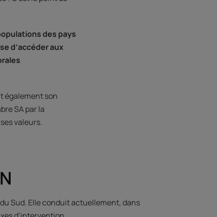
 populations des pays
ise d’accéder aux
orales
ent également son
abre SA par la
ses valeurs.
ON
 du Sud. Elle conduit actuellement, dans
xes d’intervention.