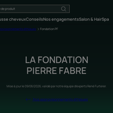
usse cheveux
Conseils
Nos engagements
Salon & HairSpa
rovisionnements éthiques
Fondation PF
LA FONDATION
PIERRE FABRE
Mise à jour le
09/06/2026
, validé par
notre équipe d'experts René Furterer
.
Nos approvisionnements éthiques