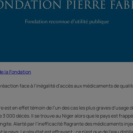
de la Fondation
éaction face à l’inégalité d’accès aux médicaments de qualité
re est en effet témoin de l’un des cas les plus graves d’usag
 3 000 décès. Il se trouve au Niger alors que le pays est frappé
gite. Alerté par l’inefficacité flagrante des médicaments inje
 le pays. Le résultat est effrayant : ce n’est que de l’eau distillé