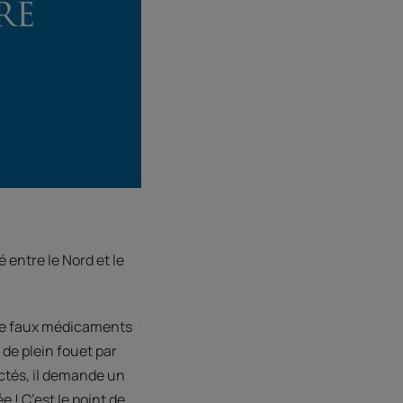
 entre le Nord et le
e de faux médicaments
 de plein fouet par
ctés, il demande un
e ! C’est le point de