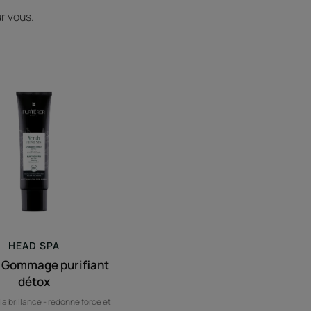
r vous.
Scrub
-
Gommage
purifiant
détox
HEAD SPA
- Gommage purifiant
détox
la brillance - redonne force et