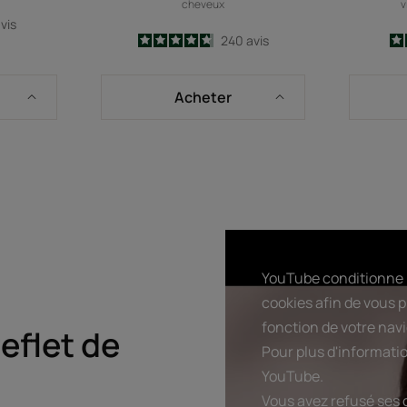
cheveux
v
vis
4.7
/
5
240
avis
-
Acheter
YouTube conditionne l
cookies afin de vous p
fonction de votre navi
eflet de
Pour plus d'information
YouTube.
Vous avez refusé ses 