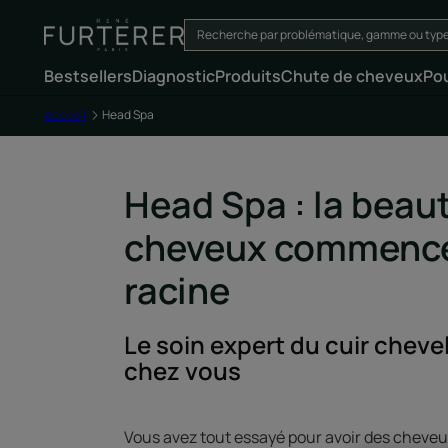
Bestsellers
Diagnostic
Produits
Chute de cheveux
Po
Accueil
Head Spa
Head Spa : la beau
cheveux commence
racine
Le soin expert du cuir chevel
chez vous
Vous avez tout essayé pour avoir des cheveux