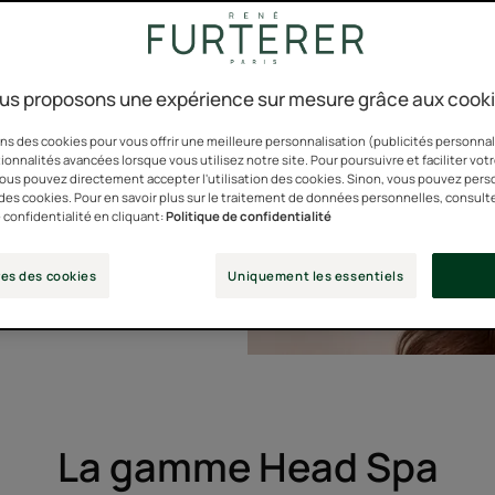
e le même!
n et en fait une
us proposons une expérience sur mesure grâce aux cook
cuir chevelu sain et
ns des cookies pour vous offrir une meilleure personnalisation (publicités personnali
ionnalités avancées lorsque vous utilisez notre site. Pour poursuivre et faciliter vot
 vous pouvez directement accepter l'utilisation des cookies. Sinon, vous pouvez pers
de soin du cuir
n des cookies. Pour en savoir plus sur le traitement de données personnelles, consult
 confidentialité en cliquant:
Politique de confidentialité
vec la gamme HEAD
 visiblement plus
es des cookies
Uniquement les essentiels
ique!
La gamme Head Spa