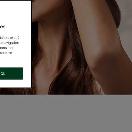
ies
sées, etc...)
re navigation
onnaliser
ez notre
OK