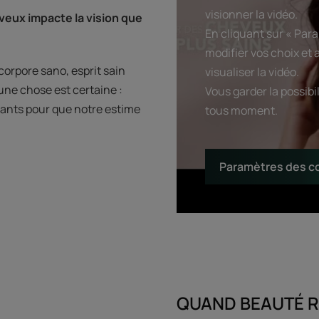
visionner la vidéo.
eveux impacte la vision que
En cliquant sur « Par
modifier vos choix et
corpore sano, esprit sain
visualiser la vidéo.
une chose est certaine :
Vous garder la possibi
ants pour que notre estime
tous moment.
Paramètres des c
QUAND BEAUTÉ R