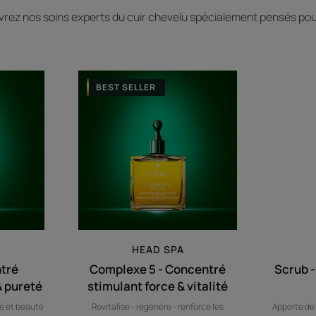
rez nos soins experts du cuir chevelu​ spécialement pensés pou
Complexe
BEST SELLER
5
ntré
-
nt
Concentré
eur
stimulant
force
&
vitalité
HEAD SPA
ntré
Complexe 5 - Concentré
Scrub 
& pureté
stimulant force & vitalité
té et beauté
Revitalise - régénère - renforce les
Apporte de 