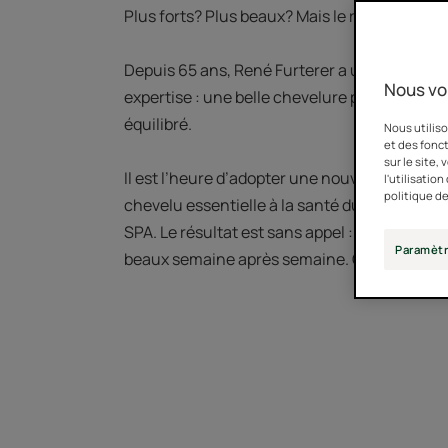
Plus forts? Plus beaux? Mais le résultat rest
Depuis 65 ans, René Furterer a une convictio
Nous vo
expertise : une belle chevelure passe par un 
équilibré. ​
Nous utiliso
et des fonct
sur le site,
Il est l’heure d’adopter une nouvelle routine 
l'utilisatio
politique de
chevelu essentielle à la santé du cheveu a
SPA. Le résultat est sans appel : des cheveux
Paramètr
beaux semaine après semaine. On vous expl