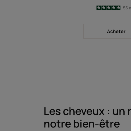
4.9
/
5
56
a
-
Acheter
Les cheveux : un r
notre bien-être​