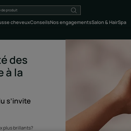
usse cheveux
Conseils
Nos engagements
Salon & HairSpa
té des
 à la
u s’invite
 plus brillants?