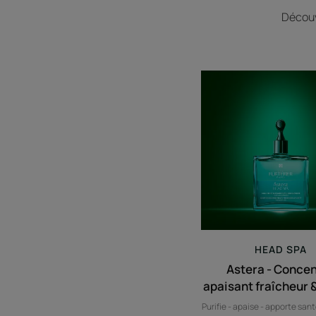
Découv
Astera
-
Conce
apaisa
fraîch
&
pureté
HEAD SPA
Astera - Conce
apaisant fraîcheur 
Purifie - apaise - apporte san